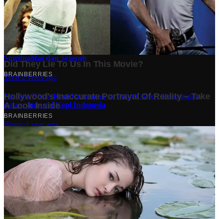
Stok BBM di Indonesia Hanya Tinggal 21 Hari, Apa
Dampaknya bagi Masyarakat?
Finansial
·
5 months ago
10 Makam Wali di Banten: Tempat Suci yang Memancarkan
Spiritualitas dan Sejarah
Tech
·
2 years ago
Analisis Bisnis Kopi Kenangan vs Point Coffee: Persaingan
dalam Industri Kopi Indonesia
Bisnis
·
1 year ago
Share: