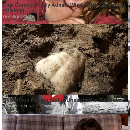
Surat Terbuka kepada Kakak Ketua Mabida dan Peserta
Musyawarah Daerah Luar Biasa Kwarda Pramuka DKI
Jakarta
1 week ago