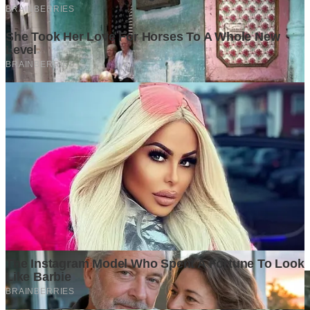
Ditulis oleh
Kontributor
Penyuka detail yang percaya bahwa setiap tulisan punya nyawa.
Bertugas merangkai ide menjadi cerita yang mengalir, memastikan
setiap titik dan koma berada di tempat yang tepat untuk kenyamanan
membacamu
Komentar (
0
)
Tulis Komentar
Belum ada komentar. Jadilah yang pertama!
Baca Juga