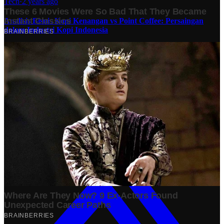
Tech
·
2 years ago
Analisis Bisnis Kopi Kenangan vs Point Coffee: Persaingan
dalam Industri Kopi Indonesia
Bisnis
·
1 year ago
Share: