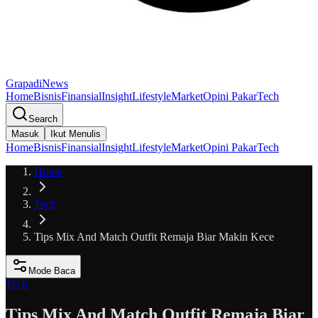
GrapadiNews
Home
Bisnis
Finansial
Insight
Lifestyle
Market
Opini Pakar
Tech
Search
Masuk
Ikut Menulis
Home
Bisnis
Finansial
Insight
Lifestyle
Market
Opini Pakar
Tech
Home
Tech
Tips Mix And Match Outfit Remaja Biar Makin Kece
Mode Baca
Tech
Tips Mix And Match Outfit Remaja Biar