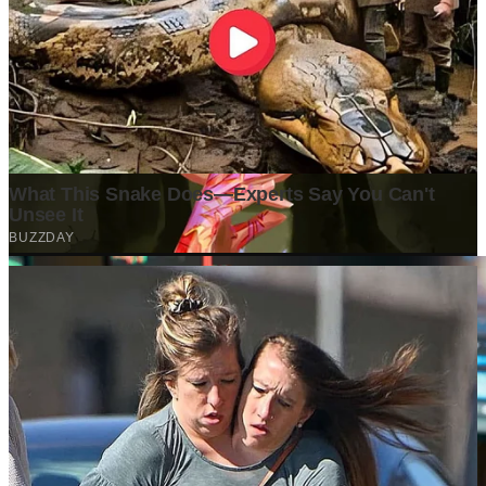
setiap titik dan koma berada di tempat yang tepat untuk kenyamanan
membacamu
Komentar (
0
)
Tulis Komentar
Belum ada komentar. Jadilah yang pertama!
Baca Juga