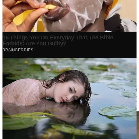
Berita Terpopuler
Surat Somasi Penyerobotan Tanah Terbaru 2024, Lengkap
Dengan Penjelasannya!
Tech
·
2 years ago