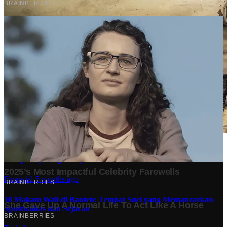
Stok BBM di Indonesia Hanya Tinggal 21 Hari, Apa
Dampaknya bagi Masyarakat?
Finansial
·
5 months ago
10 Makam Wali di Banten: Tempat Suci yang Memancarkan
Spiritualitas dan Sejarah