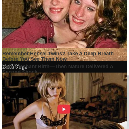
Penyuka detail yang percaya bahwa setiap tulisan punya nyawa.
Bertugas merangkai ide menjadi cerita yang mengalir, memastikan
setiap titik dan koma berada di tempat yang tepat untuk kenyamanan
membacamu
Komentar (
0
)
Tulis Komentar
Belum ada komentar. Jadilah yang pertama!
Baca Juga