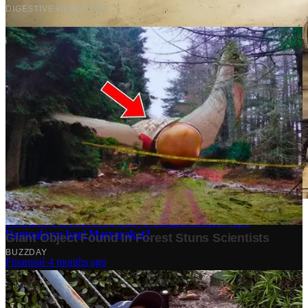
Stok BBM di Indonesia Hanya Tinggal 21 Hari, Apa
Dampaknya bagi Masyarakat?
Finansial
·
4 months ago
10 Makam Wali di Banten: Tempat Suci yang Memancarkan
Spiritualitas dan Sejarah