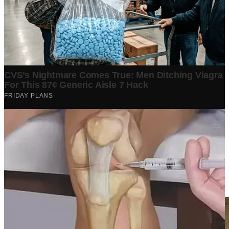
Berita Terpopuler
Surat Somasi Penyerobotan Tanah Terbaru 2024, Lengkap
Dengan Penjelasannya!
Tech
·
2 years ago