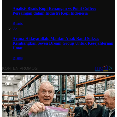
Analisis Bisnis Kopi Kenangan vs Point Coffee:
Persaingan dalam Industri Kopi Indonesia
Bisnis
05
Aruna Hidayatullah, Mantan Anak Band Sukses
Kembangkan Seven Dream Group Untuk Kesejahteraan
Umat
Bisnis