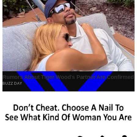
Tech
·
2 years ago
Analisis Bisnis Kopi Kenangan vs Point Coffee: Persaingan
dalam Industri Kopi Indonesia
Bisnis
·
1 year ago
Share: