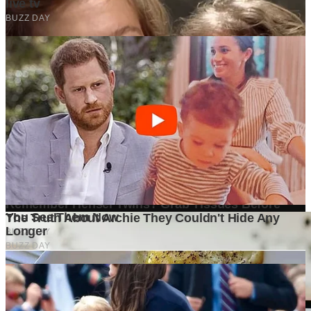
Ditulis oleh
Kontributor
Penyuka detail yang percaya bahwa setiap tulisan punya nyawa.
Bertugas merangkai ide menjadi cerita yang mengalir, memastikan
setiap titik dan koma berada di tempat yang tepat untuk kenyamanan
membacamu
Komentar (
0
)
Tulis Komentar
Belum ada komentar. Jadilah yang pertama!
Baca Juga