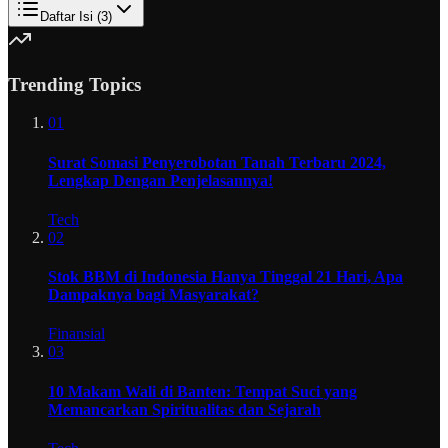
Daftar Isi (
3
)
Trending Topics
01
Surat Somasi Penyerobotan Tanah Terbaru 2024,
Lengkap Dengan Penjelasannya!
Tech
02
Stok BBM di Indonesia Hanya Tinggal 21 Hari, Apa
Dampaknya bagi Masyarakat?
Finansial
03
10 Makam Wali di Banten: Tempat Suci yang
Memancarkan Spiritualitas dan Sejarah