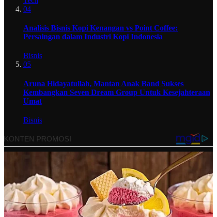
Tech
04
Analisis Bisnis Kopi Kenangan vs Point Coffee:
Persaingan dalam Industri Kopi Indonesia
Bisnis
05
Aruna Hidayatullah, Mantan Anak Band Sukses
Kembangkan Seven Dream Group Untuk Kesejahteraan
Umat
Bisnis