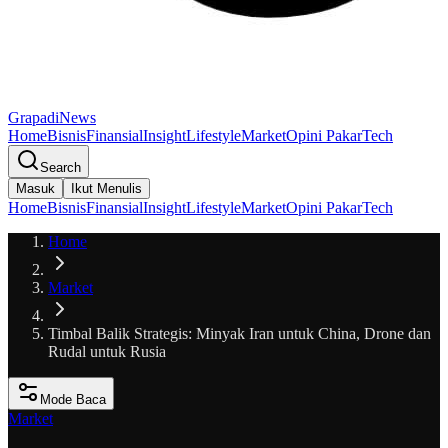
GrapadiNews
Home
Bisnis
Finansial
Insight
Lifestyle
Market
Opini Pakar
Tech
Search
Masuk
Ikut Menulis
Home
Bisnis
Finansial
Insight
Lifestyle
Market
Opini Pakar
Tech
Home
Market
Timbal Balik Strategis: Minyak Iran untuk China, Drone dan
Rudal untuk Rusia
Mode Baca
Market