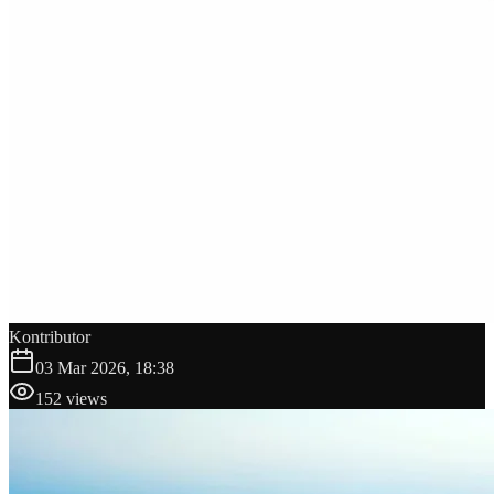
Kontributor
03 Mar 2026, 18:38
152
views