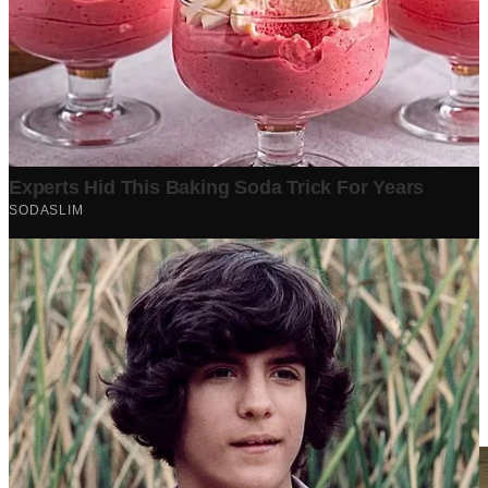
Berita Terpopuler
Surat Somasi Penyerobotan Tanah Terbaru 2024, Lengkap
Dengan Penjelasannya!
Tech
·
2 years ago