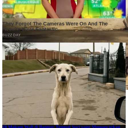
Stok BBM di Indonesia Hanya Tinggal 21 Hari, Apa
Dampaknya bagi Masyarakat?
Finansial
·
4 months ago
10 Makam Wali di Banten: Tempat Suci yang Memancarkan