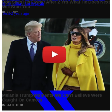
Spiritualitas dan Sejarah
Tech
·
2 years ago
Analisis Bisnis Kopi Kenangan vs Point Coffee: Persaingan
dalam Industri Kopi Indonesia
Bisnis
·
1 year ago
#
Ekonomi
Share: