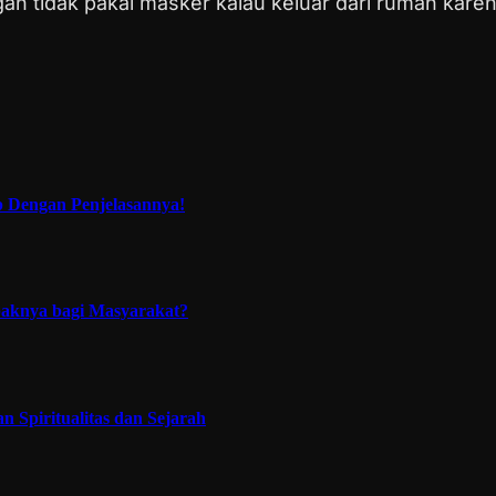
gan tidak pakai masker kalau keluar dari rumah kar
p Dengan Penjelasannya!
paknya bagi Masyarakat?
 Spiritualitas dan Sejarah