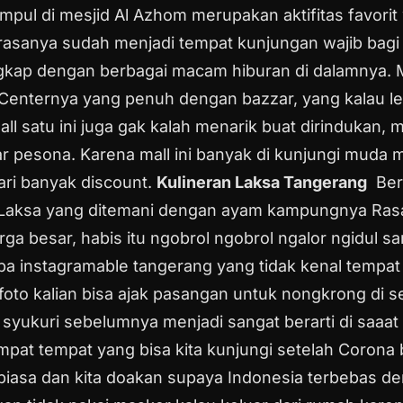
ul di mesjid Al Azhom merupakan aktifitas favori
, rasanya sudah menjadi tempat kunjungan wajib bagi
lengkap dengan berbagai macam hiburan di dalamnya. 
 Centernya yang penuh dengan bazzar, yang kalau l
ll satu ini juga gak kalah menarik buat dirindukan, m
ar pesona. Karena mall ini banyak di kunjungi muda 
ari banyak discount.
Kulineran Laksa Tangerang
Ber
 Laksa yang ditemani dengan ayam kampungnya Rasany
a besar, habis itu ngobrol ngobrol ngalor ngidul sa
pa instagramable tangerang yang tidak kenal tempat 
 foto kalian bisa ajak pasangan untuk nongkrong di 
syukuri sebelumnya menjadi sangat berarti di saaat saa
mpat tempat yang bisa kita kunjungi setelah Corona 
ti biasa dan kita doakan supaya Indonesia terbebas d