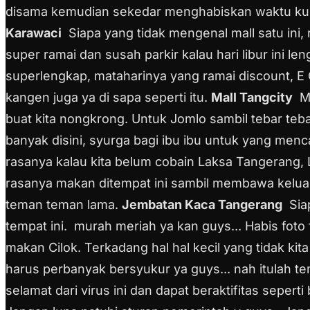
disama kemudian sekedar menghabiskan waktu kump
Karawaci
Siapa yang tidak mengenal mall satu ini
super ramai dan susah parkir kalau hari libur ini 
superlengkap, mataharinya yang ramai discount, E
kangen juga ya di sapa seperti itu.
Mall Tangcity
Ma
buat kita nongkrong. Untuk Jomlo sambil tebar teb
banyak disini, syurga bagi ibu ibu untuk yang menc
rasanya kalau kita belum cobain Laksa Tangerang,
rasanya makan ditempat ini sambil membawa keluarg
teman teman lama.
Jembatan Kaca Tangerang
Sia
tempat ini. murah meriah ya kan guys... Habis foto
makan Cilok. Terkadang hal hal kecil yang tidak kita 
harus perbanyak bersyukur ya guys... nah itulah te
selamat dari virus ini dan dapat beraktifitas seper