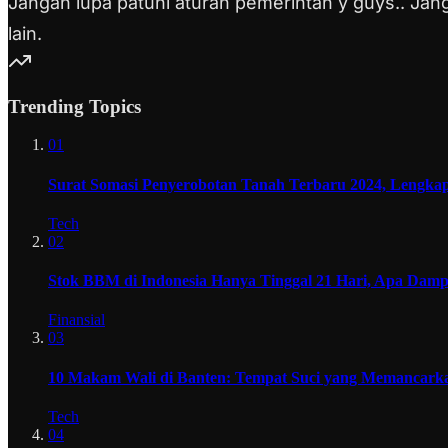
Jangan lupa patuhi aturan pemerintah y guys.. Jan
lain.
Trending Topics
01
Surat Somasi Penyerobotan Tanah Terbaru 2024, Lengka
Tech
02
Stok BBM di Indonesia Hanya Tinggal 21 Hari, Apa Dam
Finansial
03
10 Makam Wali di Banten: Tempat Suci yang Memancarkan
Tech
04