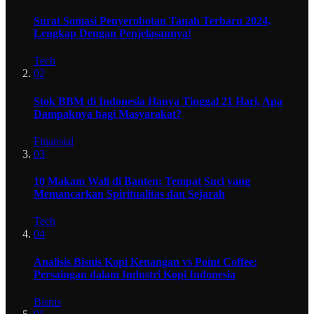
Surat Somasi Penyerobotan Tanah Terbaru 2024,
Lengkap Dengan Penjelasannya!
Tech
02
Stok BBM di Indonesia Hanya Tinggal 21 Hari, Apa
Dampaknya bagi Masyarakat?
Finansial
03
10 Makam Wali di Banten: Tempat Suci yang
Memancarkan Spiritualitas dan Sejarah
Tech
04
Analisis Bisnis Kopi Kenangan vs Point Coffee:
Persaingan dalam Industri Kopi Indonesia
Bisnis