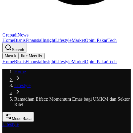
GrapadiNews
Home
Bisnis
Finansial
Insight
Lifestyle
Market
Opini Pakar
Tech
Search
Masuk
Ikut Menulis
Home
Bisnis
Finansial
Insight
Lifestyle
Market
Opini Pakar
Tech
Home
Lifestyle
Ramadhan Effect: Momentum Emas bagi UMKM dan Sektor
Ritel
Mode Baca
Lifestyle