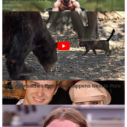
Ditulis oleh
Kontributor
Penyuka detail yang percaya bahwa setiap tulisan punya nyawa.
Bertugas merangkai ide menjadi cerita yang mengalir, memastikan
setiap titik dan koma berada di tempat yang tepat untuk kenyamanan
membacamu
Komentar (
0
)