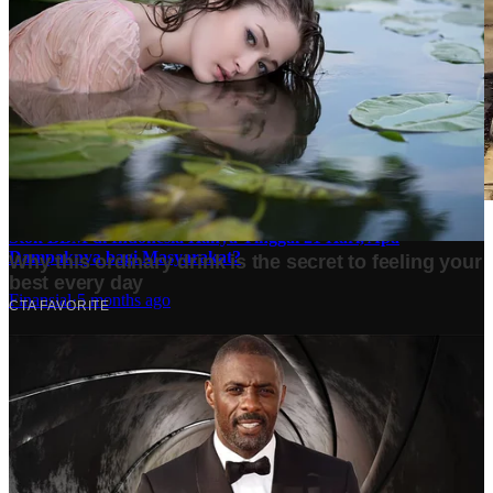
Stok BBM di Indonesia Hanya Tinggal 21 Hari, Apa
Dampaknya bagi Masyarakat?
Finansial
·
5 months ago
10 Makam Wali di Banten: Tempat Suci yang Memancarkan
Spiritualitas dan Sejarah
Tech
·
2 years ago
Analisis Bisnis Kopi Kenangan vs Point Coffee: Persaingan
dalam Industri Kopi Indonesia