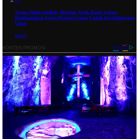
05
Aruna Hidayatullah, Mantan Anak Band Sukses
Kembangkan Seven Dream Group Untuk Kesejahteraan
Umat
Bisnis