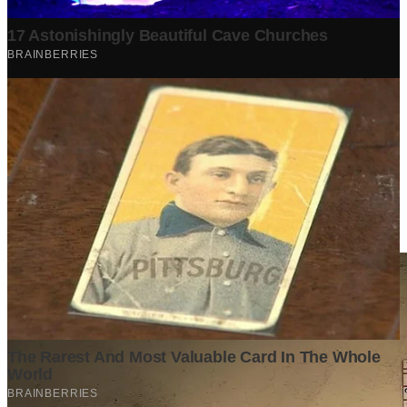
Berita Terpopuler
Surat Somasi Penyerobotan Tanah Terbaru 2024, Lengkap
Dengan Penjelasannya!
Tech
·
2 years ago