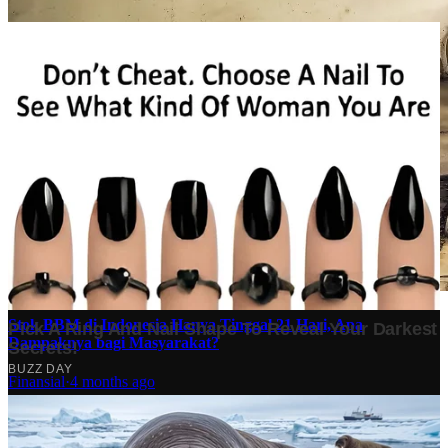
Stok BBM di Indonesia Hanya Tinggal 21 Hari, Apa
Dampaknya bagi Masyarakat?
Finansial
·
4 months ago
10 Makam Wali di Banten: Tempat Suci yang Memancarkan
Spiritualitas dan Sejarah