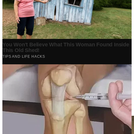
Berita Terpopuler
Surat Somasi Penyerobotan Tanah Terbaru 2024, Lengkap
Dengan Penjelasannya!
Tech
·
2 years ago