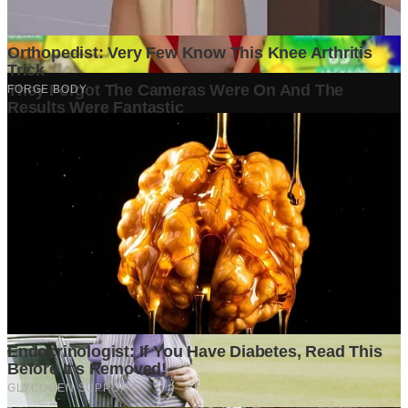
0
G
Ditulis oleh
Grapadi Think
Penulis setia GrapadiNews.
Komentar (
0
)
Tulis Komentar
Belum ada komentar. Jadilah yang pertama!