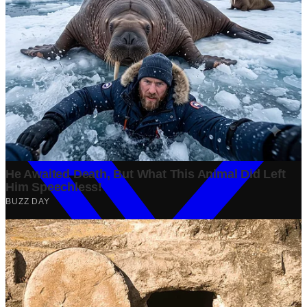
Tech
·
2 years ago
Analisis Bisnis Kopi Kenangan vs Point Coffee: Persaingan
dalam Industri Kopi Indonesia
Bisnis
·
1 year ago
#
Ekonomi
#
Ramadan
Share: