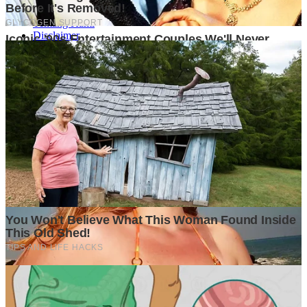
Tentang Kami
Disclaimer
Kerjasama
Kategori
Bisnis
Finansial
Insight
Lifestyle
Market
Opini Pakar
Tech
Ikuti Kami