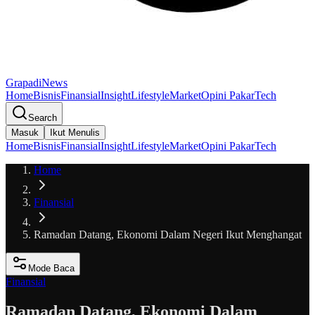
GrapadiNews
Home
Bisnis
Finansial
Insight
Lifestyle
Market
Opini Pakar
Tech
Search
Masuk
Ikut Menulis
Home
Bisnis
Finansial
Insight
Lifestyle
Market
Opini Pakar
Tech
Home
Finansial
Ramadan Datang, Ekonomi Dalam Negeri Ikut Menghangat
Mode Baca
Finansial
Ramadan Datang, Ekonomi Dalam