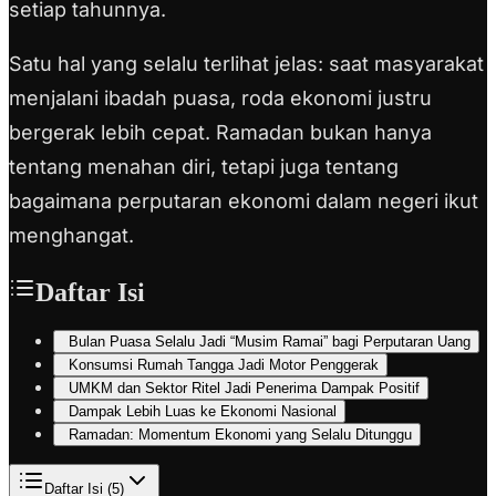
setiap tahunnya.
Satu hal yang selalu terlihat jelas: saat masyarakat
menjalani ibadah puasa, roda ekonomi justru
bergerak lebih cepat. Ramadan bukan hanya
tentang menahan diri, tetapi juga tentang
bagaimana perputaran ekonomi dalam negeri ikut
menghangat.
Daftar Isi
Bulan Puasa Selalu Jadi “Musim Ramai” bagi Perputaran Uang
Konsumsi Rumah Tangga Jadi Motor Penggerak
UMKM dan Sektor Ritel Jadi Penerima Dampak Positif
Dampak Lebih Luas ke Ekonomi Nasional
Ramadan: Momentum Ekonomi yang Selalu Ditunggu
Daftar Isi (
5
)