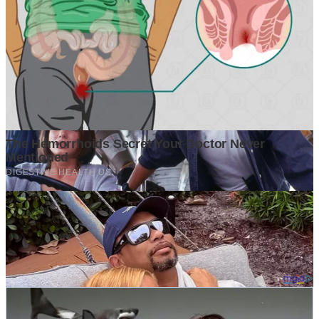
©
2026
GrapadiNews
. All rights reserved.
Iklan