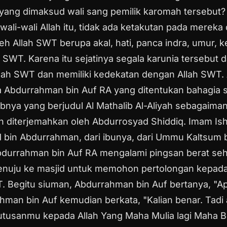
nya yang dimaksud wali sang pemilik karomah tersebut
ali-wali Allah itu, tidak ada ketakutan pada mereka
eh Allah SWT berupa akal, hati, panca indra, umur, 
h SWT.
Karena itu sejatinya segala karunia tersebut d
llah SWT dan memiliki kedekatan dengan Allah SWT.
a Abdurrahman bin Auf RA yang ditentukan bahagia 
abnya yang berjudul Al Mathalib Al-Aliyah sebagaiman
dan diterjemahkan oleh Abdurrosyad Shiddiq.
Imam Ish
id bin Abdurrahman, dari ibunya, dari Ummu Kaltsum 
durrahman bin Auf RA mengalami pingsan berat sehi
nuju ke masjid untuk memohon pertolongan kepada 
T. Begitu siuman, Abdurrahman bin Auf bertanya, "A
hman bin Auf kemudian berkata, "Kalian benar. Tadi
utusanmu kepada Allah Yang Maha Mulia lagi Maha B