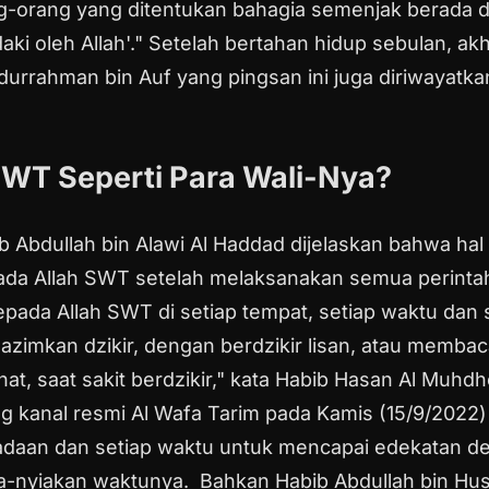
ng-orang yang ditentukan bahagia semenjak berada di
i oleh Allah'."
Setelah bertahan hidup sebulan, ak
urrahman bin Auf yang pingsan ini juga diriwayatkan
SWT Seperti Para Wali-Nya?
ib Abdullah bin Alawi Al Haddad dijelaskan bahwa h
da Allah SWT setelah melaksanakan semua perintah
pada Allah SWT di setiap tempat, setiap waktu dan 
azimkan dzikir, dengan berdzikir lisan, atau membac
at, saat sakit berdzikir," kata Habib Hasan Al Muhdh
ung kanal resmi Al Wafa Tarim pada Kamis (15/9/202
eadaan dan setiap waktu untuk mencapai edekatan de
ia-nyiakan waktunya.
Bahkan Habib Abdullah bin Hus