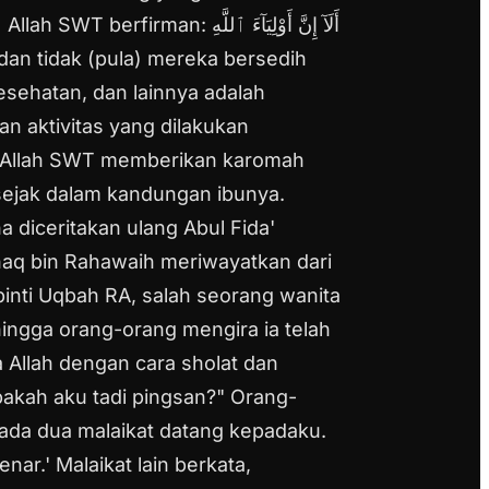
?
Allah SWT berfirman: أَلَآ إِنَّ أَوْلِيَآءَ ٱللَّهِ
 dan tidak (pula) mereka bersedih
kesehatan, dan lainnya adalah
an aktivitas yang dilakukan
Allah SWT memberikan karomah
sejak dalam kandungan ibunya.
a diceritakan ulang Abul Fida'
aq bin Rahawaih meriwayatkan dari
binti Uqbah RA, salah seorang wanita
ngga orang-orang mengira ia telah
Allah dengan cara sholat dan
pakah aku tadi pingsan?"
Orang-
 ada dua malaikat datang kepadaku.
enar.'
Malaikat lain berkata,