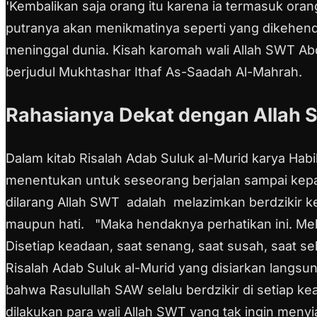
'Kembalikan saja orang itu karena ia termasuk ora
putranya akan menikmatinya seperti yang dikehendak
meninggal dunia.
Kisah karomah wali Allah SWT Abd
berjudul Mukhtashar Ithaf As-Saadah Al-Mahrah.
Rahasianya Dekat dengan Allah 
Dalam kitab Risalah Adab Suluk al-Murid karya Hab
menentukan untuk seseorang berjalan sampai kepa
dilarang Allah SWT adalah melazimkan berdzikir ke
maupun hati.
"Maka hendaknya perhatikan ini. Mel
Disetiap keadaan, saat senang, saat susah, saat seh
Risalah Adab Suluk al-Murid yang disiarkan langs
bahwa Rasulullah SAW selalu berdzikir di setiap k
dilakukan para wali Allah SWT yang tak ingin meny