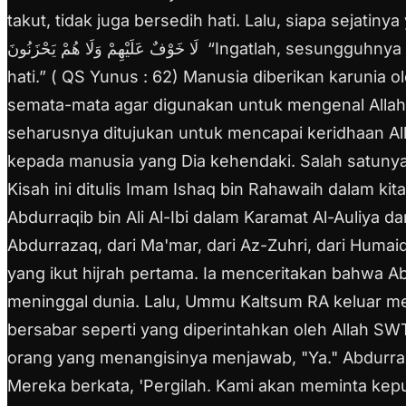
takut, tidak juga bersedih hati. Lalu, siapa sejati
لَا خَوْفٌ عَلَيْهِمْ وَلَا هُمْ يَحْزَنُونَ
“Ingatlah, sesungguhnya w
hati.” ( QS Yunus : 62)
Manusia diberikan karunia ol
semata-mata agar digunakan untuk mengenal Alla
seharusnya ditujukan untuk mencapai keridhaan A
kepada manusia yang Dia kehendaki. Salah satuny
Kisah ini ditulis Imam Ishaq bin Rahawaih dalam kit
Abdurraqib bin Ali Al-Ibi dalam Karamat Al-Auliya 
Abdurrazaq, dari Ma'mar, dari Az-Zuhri, dari Huma
yang ikut hijrah pertama.
Ia menceritakan bahwa Ab
meninggal dunia.
Lalu, Ummu Kaltsum RA keluar me
bersabar seperti yang diperintahkan oleh Allah SW
orang yang menangisinya menjawab, "Ya."
Abdurra
Mereka berkata, 'Pergilah. Kami akan meminta kep