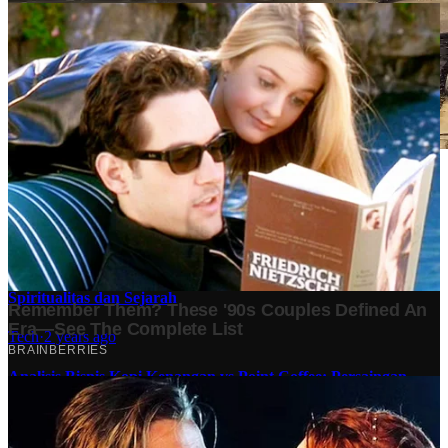
Stok BBM di Indonesia Hanya Tinggal 21 Hari, Apa
Dampaknya bagi Masyarakat?
Finansial
·
5 months ago
10 Makam Wali di Banten: Tempat Suci yang Memancarkan
Spiritualitas dan Sejarah
Tech
·
2 years ago
Analisis Bisnis Kopi Kenangan vs Point Coffee: Persaingan
dalam Industri Kopi Indonesia
Bisnis
·
1 year ago