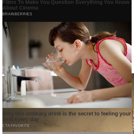
Berita Terpopuler
Surat Somasi Penyerobotan Tanah Terbaru 2024, Lengkap
Dengan Penjelasannya!
Tech
·
2 years ago