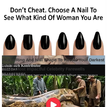
Ditulis oleh
Kontributor
Penyuka detail yang percaya bahwa setiap tulisan punya nyawa.
Bertugas merangkai ide menjadi cerita yang mengalir, memastikan
setiap titik dan koma berada di tempat yang tepat untuk kenyamanan
membacamu
Komentar (
0
)