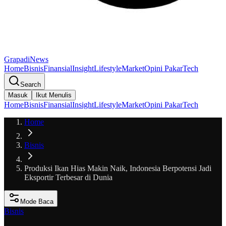
GrapadiNews
Home
Bisnis
Finansial
Insight
Lifestyle
Market
Opini Pakar
Tech
Search
Masuk
Ikut Menulis
Home
Bisnis
Finansial
Insight
Lifestyle
Market
Opini Pakar
Tech
Home
Bisnis
Produksi Ikan Hias Makin Naik, Indonesia Berpotensi Jadi
Eksportir Terbesar di Dunia
Mode Baca
Bisnis