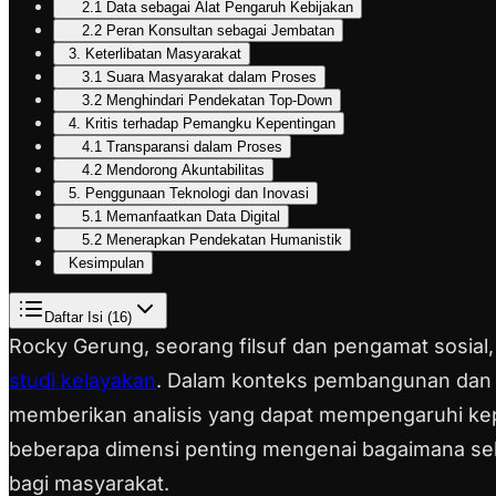
2.1 Data sebagai Alat Pengaruh Kebijakan
2.2 Peran Konsultan sebagai Jembatan
3. Keterlibatan Masyarakat
3.1 Suara Masyarakat dalam Proses
3.2 Menghindari Pendekatan Top-Down
4. Kritis terhadap Pemangku Kepentingan
4.1 Transparansi dalam Proses
4.2 Mendorong Akuntabilitas
5. Penggunaan Teknologi dan Inovasi
5.1 Memanfaatkan Data Digital
5.2 Menerapkan Pendekatan Humanistik
Kesimpulan
Daftar Isi (
16
)
Rocky Gerung, seorang filsuf dan pengamat sosial,
studi kelayakan
. Dalam konteks pembangunan dan 
memberikan analisis yang dapat mempengaruhi kepu
beberapa dimensi penting mengenai bagaimana seha
bagi masyarakat.