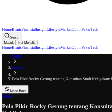
Home
Bisnis
Finansial
Insight
Lifestyle
Market
Opini Pakar
Tech
Search
Masuk
Ikut Menulis
Home
Bisnis
Finansial
Insight
Lifestyle
Market
Opini Pakar
Tech
Home
Insight
Pola Pikir Rocky Gerung tentang Konsultan Studi Kelayakan: Kr
Mode Baca
Insight
Pola Pikir Rocky Gerung tentang Konsulta