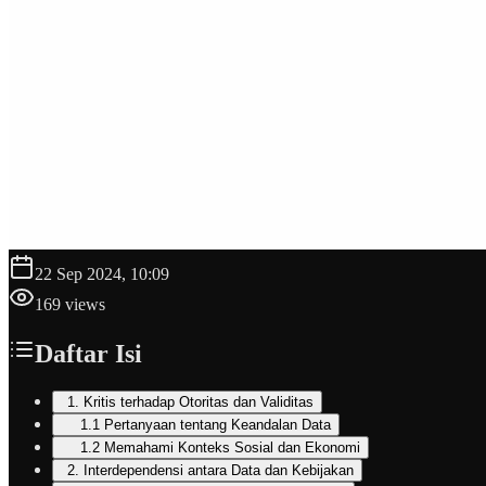
22 Sep 2024, 10:09
169
views
Daftar Isi
1. Kritis terhadap Otoritas dan Validitas
1.1 Pertanyaan tentang Keandalan Data
1.2 Memahami Konteks Sosial dan Ekonomi
2. Interdependensi antara Data dan Kebijakan