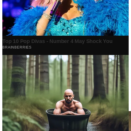
Berita Terpopuler
Surat Somasi Penyerobotan Tanah Terbaru 2024, Lengkap
Dengan Penjelasannya!
Tech
·
2 years ago