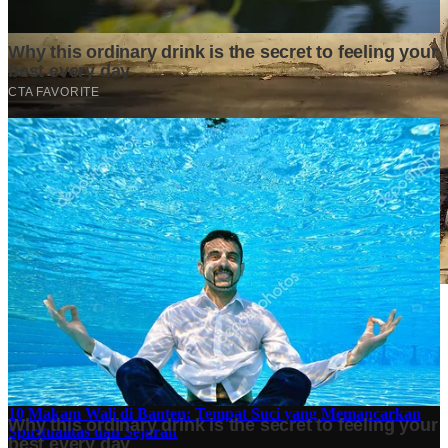
Stok BBM di Indonesia Hanya Tinggal 21 Hari, Apa
Dampaknya bagi Masyarakat?
Finansial
·
5 months ago
10 Makam Wali di Banten: Tempat Suci yang Memancarkan
Spiritualitas dan Sejarah