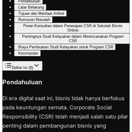
Pendahuluan
Latar Belakang
Tujuan dan Manfaat Artikel
Rumusan Masalah
Peran Konsultan dalam Penerapan CSR di Sekolah Bisnis
Online
Pentingnya Studi Kelayakan dalam Merencanakan Program
CSR
Biaya Pembuatan Studi Kelayakan untuk Program CSR
Kesimpulan
Daftar Isi (
8
)
Pendahuluan
Di era digital saat ini, bisnis tidak hanya berfokus
pada keuntungan semata. Corporate Social
Responsibility (CSR) telah menjadi salah satu pilar
penting dalam pembangunan bisnis yang