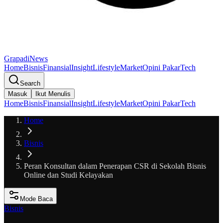
GrapadiNews
Home
Bisnis
Finansial
Insight
Lifestyle
Market
Opini Pakar
Tech
Search
Masuk
Ikut Menulis
Home
Bisnis
Finansial
Insight
Lifestyle
Market
Opini Pakar
Tech
Home
Bisnis
Peran Konsultan dalam Penerapan CSR di Sekolah Bisnis
Online dan Studi Kelayakan
Mode Baca
Bisnis