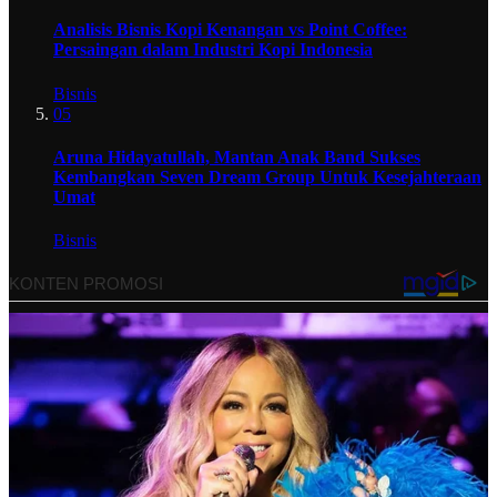
Analisis Bisnis Kopi Kenangan vs Point Coffee:
Persaingan dalam Industri Kopi Indonesia
Bisnis
05
Aruna Hidayatullah, Mantan Anak Band Sukses
Kembangkan Seven Dream Group Untuk Kesejahteraan
Umat
Bisnis