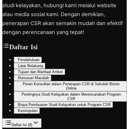
studi kelayakan, hubungi kami melalui website
atau media sosial kami.
Dengan demikian,
penerapan CSR akan semakin mudah dan efektif
dengan perencanaan yang tepat!
Daftar Isi
Pendahuluan
Latar Belakang
Tujuan dan Manfaat Artikel
Rumusan Masalah
Peran Konsultan dalam Penerapan CSR di Sekolah Bisnis
Online
Pentingnya Studi Kelayakan dalam Merencanakan Program
CSR
Biaya Pembuatan Studi Kelayakan untuk Program CSR
Kesimpulan
Daftar Isi (
8
)