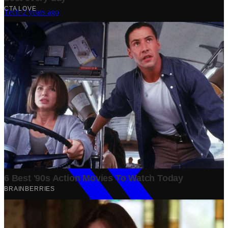
Tech
·
2 years ago
Analisis Bisnis Kopi Kenangan vs Point Coffee: Persaingan
dalam Industri Kopi Indonesia
Bisnis
·
1 year ago
Share: