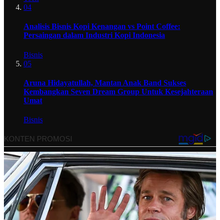
04
Analisis Bisnis Kopi Kenangan vs Point Coffee:
Persaingan dalam Industri Kopi Indonesia
Bisnis
05
Aruna Hidayatullah, Mantan Anak Band Sukses
Kembangkan Seven Dream Group Untuk Kesejahteraan
Umat
Bisnis