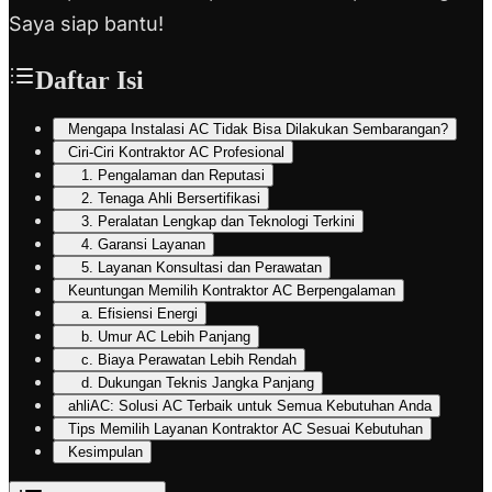
Saya siap bantu!
Daftar Isi
Mengapa Instalasi AC Tidak Bisa Dilakukan Sembarangan?
Ciri-Ciri Kontraktor AC Profesional
1. Pengalaman dan Reputasi
2. Tenaga Ahli Bersertifikasi
3. Peralatan Lengkap dan Teknologi Terkini
4. Garansi Layanan
5. Layanan Konsultasi dan Perawatan
Keuntungan Memilih Kontraktor AC Berpengalaman
a. Efisiensi Energi
b. Umur AC Lebih Panjang
c. Biaya Perawatan Lebih Rendah
d. Dukungan Teknis Jangka Panjang
ahliAC: Solusi AC Terbaik untuk Semua Kebutuhan Anda
Tips Memilih Layanan Kontraktor AC Sesuai Kebutuhan
Kesimpulan