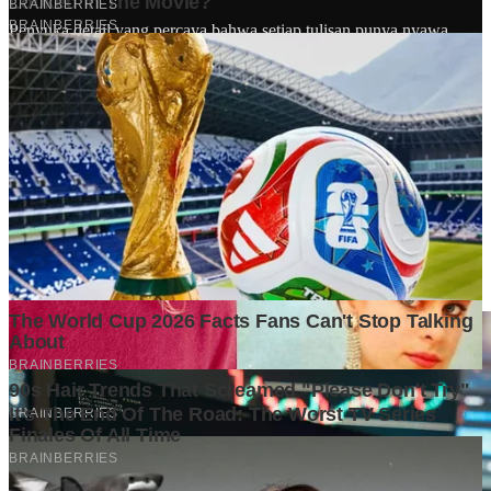
Penyuka detail yang percaya bahwa setiap tulisan punya nyawa.
Bertugas merangkai ide menjadi cerita yang mengalir, memastikan
setiap titik dan koma berada di tempat yang tepat untuk kenyamanan
membacamu
Komentar (
0
)
Tulis Komentar
Belum ada komentar. Jadilah yang pertama!
Baca Juga