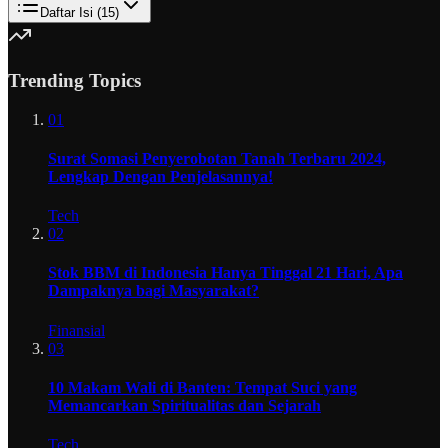
Daftar Isi (
15
)
Trending Topics
01
Surat Somasi Penyerobotan Tanah Terbaru 2024,
Lengkap Dengan Penjelasannya!
Tech
02
Stok BBM di Indonesia Hanya Tinggal 21 Hari, Apa
Dampaknya bagi Masyarakat?
Finansial
03
10 Makam Wali di Banten: Tempat Suci yang
Memancarkan Spiritualitas dan Sejarah
Tech