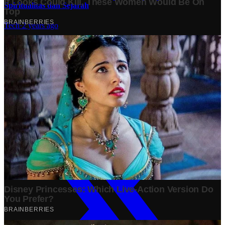
Spiritualitas dan Sejarah
Tech
·
2 years ago
Analisis Bisnis Kopi Kenangan vs Point Coffee: Persaingan
dalam Industri Kopi Indonesia
Bisnis
·
1 year ago
Share: