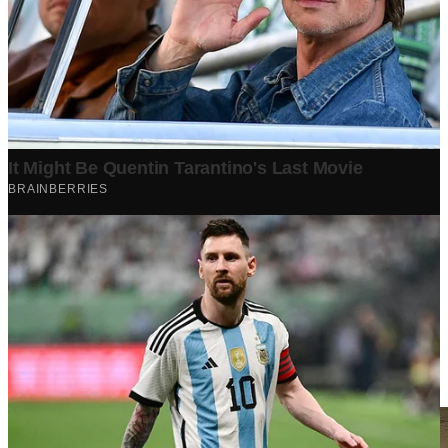
Berita Terpopuler
Surat Somasi Penyerobotan Tanah Terbaru 2024, Lengkap
Dengan Penjelasannya!
Tech
·
2 years ago