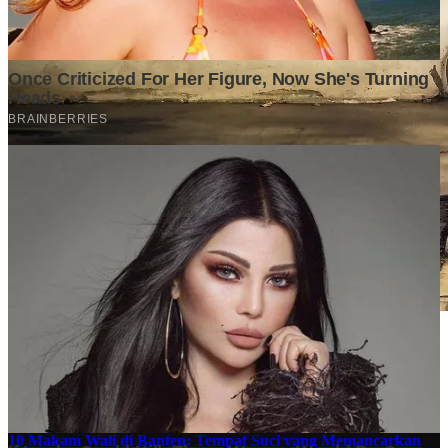
Stok BBM di Indonesia Hanya Tinggal 21 Hari, Apa
Dampaknya bagi Masyarakat?
Finansial
·
5 months ago
10 Makam Wali di Banten: Tempat Suci yang Memancarkan