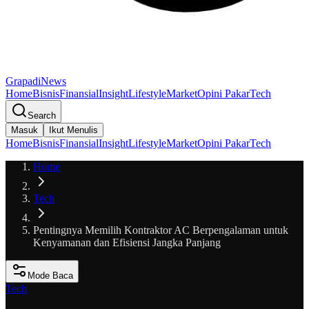
GrapadiNews
Home
Bisnis
Finansial
Insight
Lifestyle
Market
Opini Pakar
Tech
Search
Masuk
Ikut Menulis
Home
Bisnis
Finansial
Insight
Lifestyle
Market
Opini Pakar
Tech
Home
Tech
Pentingnya Memilih Kontraktor AC Berpengalaman untuk
Kenyamanan dan Efisiensi Jangka Panjang
Mode Baca
Tech