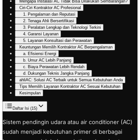
Mengapa Instalasi AC Tidak Bisa Dilakukan Sembarangan?
Ciri-Ciri Kontraktor AC Profesional
1. Pengalaman dan Reputasi
2. Tenaga Ahli Bersertifikasi
3. Peralatan Lengkap dan Teknologi Terkini
4. Garansi Layanan
5. Layanan Konsultasi dan Perawatan
Keuntungan Memilih Kontraktor AC Berpengalaman
a. Efisiensi Energi
b. Umur AC Lebih Panjang
c. Biaya Perawatan Lebih Rendah
d. Dukungan Teknis Jangka Panjang
ahliAC: Solusi AC Terbaik untuk Semua Kebutuhan Anda
Tips Memilih Layanan Kontraktor AC Sesuai Kebutuhan
Kesimpulan
Daftar Isi (
15
)
Sistem pendingin udara atau air conditioner (AC)
sudah menjadi kebutuhan primer di berbagai