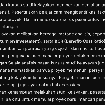
 dan kursus studi kelayakan memberikan pemaham
sif. Peserta akan belajar cara mengidentifikasi fak
u proyek. Hal ini mencakup analisis pasar untuk m
euntungan.
layakan melibatkan berbagai metode analisis, seper
eturn on Investment)
, serta
BCR (Benefit-Cost Ratio
memberikan penilaian yang objektif dan rinci terha
tan, pengusaha, dan manajer proyek untuk meminimal
gan
Selain analisis pasar, kursus studi kelayakan j
mana memastikan bahwa proyek memenuhi persyarat
itung kelayakan finansialnya. Pengetahuan ini pen
ar tetapi juga layak dalam hal operasional.
an kemampuan melakukan studi kelayakan, peserta
. Baik itu untuk memulai proyek baru, mencari pend