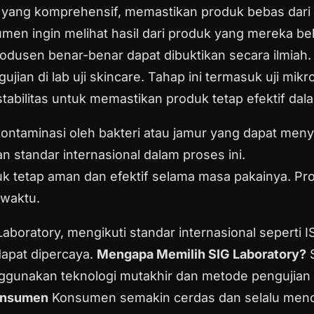
 yang komprehensif, memastikan produk bebas dari
n ingin melihat hasil dari produk yang mereka beli. D
odusen benar-benar dapat dibuktikan secara ilmiah
ujian di lab uji skincare. Tahap ini termasuk uji mi
 stabilitas untuk memastikan produk tetap efektif da
ontaminasi oleh bakteri atau jamur yang dapat menye
 standar internasional dalam proses ini.
k tetap aman dan efektif selama masa pakainya. Pro
 waktu.
 Laboratory, mengikuti standar internasional sepert
dapat dipercaya.
Mengapa Memilih SIG Laboratory?
S
nggunakan teknologi mutakhir dan metode pengujian
onsumen
Konsumen semakin cerdas dan selalu mencar