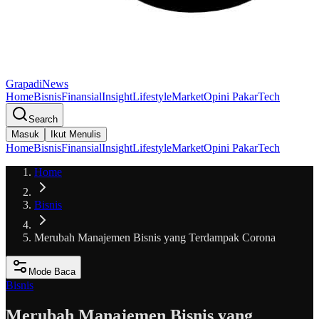
GrapadiNews
Home
Bisnis
Finansial
Insight
Lifestyle
Market
Opini Pakar
Tech
Search
Masuk
Ikut Menulis
Home
Bisnis
Finansial
Insight
Lifestyle
Market
Opini Pakar
Tech
Home
Bisnis
Merubah Manajemen Bisnis yang Terdampak Corona
Mode Baca
Bisnis
Merubah Manajemen Bisnis yang