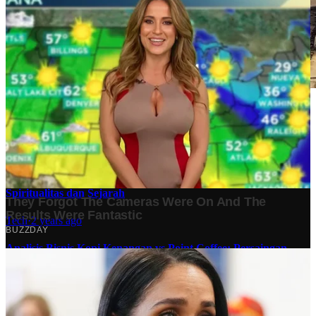
Stok BBM di Indonesia Hanya Tinggal 21 Hari, Apa
Dampaknya bagi Masyarakat?
Finansial
·
4 months ago
10 Makam Wali di Banten: Tempat Suci yang Memancarkan
Spiritualitas dan Sejarah
Tech
·
2 years ago
Analisis Bisnis Kopi Kenangan vs Point Coffee: Persaingan
dalam Industri Kopi Indonesia
Bisnis
·
1 year ago
Share: