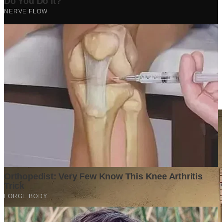
Berita Terpopuler
Surat Somasi Penyerobotan Tanah Terbaru 2024, Lengkap
Dengan Penjelasannya!
Tech
·
2 years ago