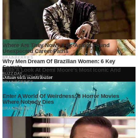
Ditulis oleh
Kontributor
Penyuka detail yang percaya bahwa setiap tulisan punya nyawa.
Bertugas merangkai ide menjadi cerita yang mengalir, memastikan
setiap titik dan koma berada di tempat yang tepat untuk kenyamanan
membacamu
Komentar (
0
)
Tulis Komentar