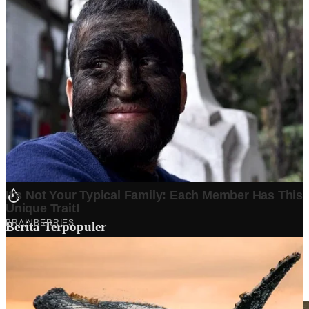
Berita Terpopuler
Surat Somasi Penyerobotan Tanah Terbaru 2024, Lengkap
Dengan Penjelasannya!
Tech
·
2 years ago