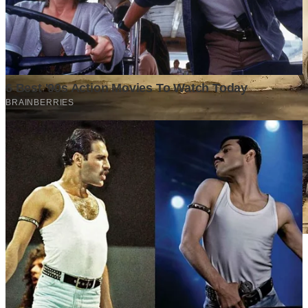
Stok BBM di Indonesia Hanya Tinggal 21 Hari, Apa
Dampaknya bagi Masyarakat?
Finansial
·
5 months ago