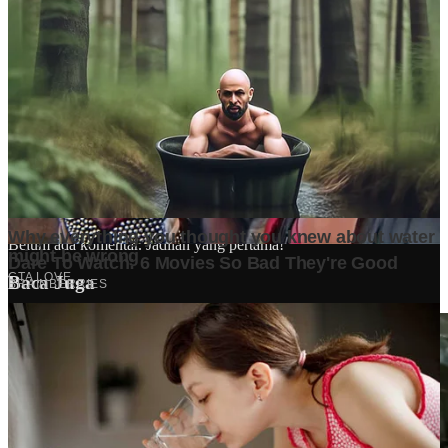
Ditulis oleh
Kontributor
Penyuka detail yang percaya bahwa setiap tulisan punya nyawa.
Bertugas merangkai ide menjadi cerita yang mengalir, memastikan
setiap titik dan koma berada di tempat yang tepat untuk kenyamanan
membacamu
Komentar (
0
)
Tulis Komentar
Belum ada komentar. Jadilah yang pertama!
Baca Juga