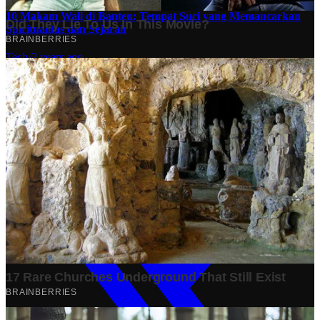
10 Makam Wali di Banten: Tempat Suci yang Memancarkan
Spiritualitas dan Sejarah
Tech
·
2 years ago
Analisis Bisnis Kopi Kenangan vs Point Coffee: Persaingan
dalam Industri Kopi Indonesia
Bisnis
·
1 year ago
Share: