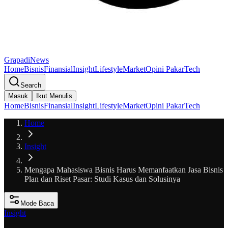
GrapadiNews
Home
Bisnis
Finansial
Insight
Lifestyle
Market
Opini Pakar
Tech
Search
Masuk
Ikut Menulis
Home
Bisnis
Finansial
Insight
Lifestyle
Market
Opini Pakar
Tech
Home
Insight
Mengapa Mahasiswa Bisnis Harus Memanfaatkan Jasa Bisnis
Plan dan Riset Pasar: Studi Kasus dan Solusinya
Mode Baca
Insight