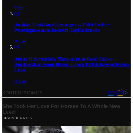
Tech
04
Analisis Bisnis Kopi Kenangan vs Point Coffee:
Persaingan dalam Industri Kopi Indonesia
Bisnis
05
Aruna Hidayatullah, Mantan Anak Band Sukses
Kembangkan Seven Dream Group Untuk Kesejahteraan
Umat
Bisnis