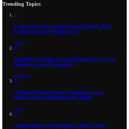
Trending Topics
01
Surat Somasi Penyerobotan Tanah Terbaru 2024,
Lengkap Dengan Penjelasannya!
Tech
02
Stok BBM di Indonesia Hanya Tinggal 21 Hari, Apa
Dampaknya bagi Masyarakat?
Finansial
03
10 Makam Wali di Banten: Tempat Suci yang
Memancarkan Spiritualitas dan Sejarah
Tech
04
Analisis Bisnis Kopi Kenangan vs Point Coffee: