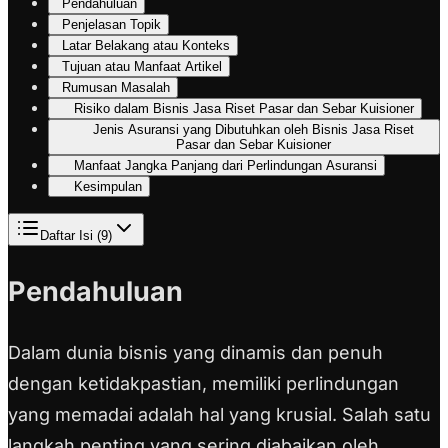
Pendahuluan
Penjelasan Topik
Latar Belakang atau Konteks
Tujuan atau Manfaat Artikel
Rumusan Masalah
Risiko dalam Bisnis Jasa Riset Pasar dan Sebar Kuisioner
Jenis Asuransi yang Dibutuhkan oleh Bisnis Jasa Riset
Pasar dan Sebar Kuisioner
Manfaat Jangka Panjang dari Perlindungan Asuransi
Kesimpulan
Daftar Isi (
9
)
Pendahuluan
Dalam dunia bisnis yang dinamis dan penuh
dengan ketidakpastian, memiliki perlindungan
yang memadai adalah hal yang krusial. Salah satu
langkah penting yang sering diabaikan oleh