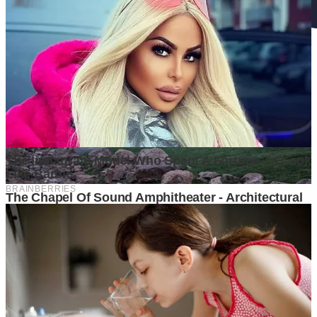
Ditulis oleh
Kontributor
Penyuka detail yang percaya bahwa setiap tulisan punya nyawa.
Bertugas merangkai ide menjadi cerita yang mengalir, memastikan
setiap titik dan koma berada di tempat yang tepat untuk kenyamanan