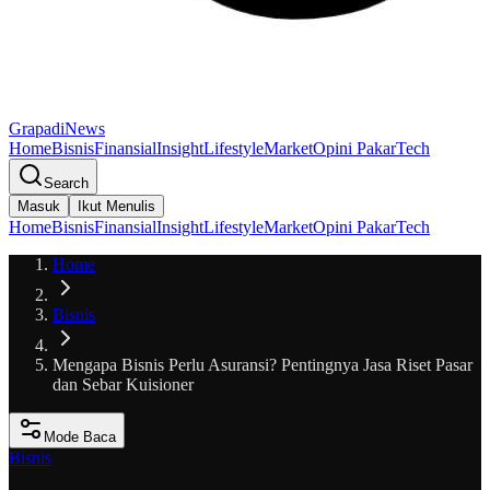
GrapadiNews
Home
Bisnis
Finansial
Insight
Lifestyle
Market
Opini Pakar
Tech
Search
Masuk
Ikut Menulis
Home
Bisnis
Finansial
Insight
Lifestyle
Market
Opini Pakar
Tech
Home
Bisnis
Mengapa Bisnis Perlu Asuransi? Pentingnya Jasa Riset Pasar
dan Sebar Kuisioner
Mode Baca
Bisnis