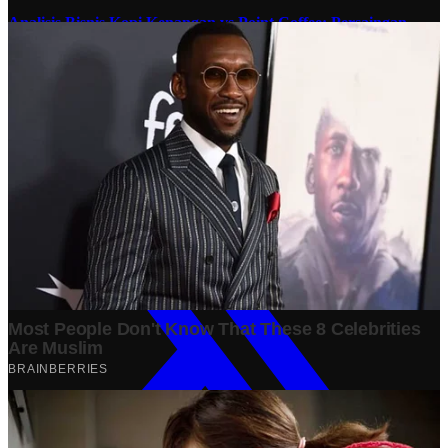
Analisis Bisnis Kopi Kenangan vs Point Coffee: Persaingan
dalam Industri Kopi Indonesia
Bisnis
·
1 year ago
Share: