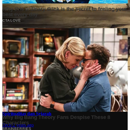
Stok BBM di Indonesia Hanya Tinggal 21 Hari, Apa
Dampaknya bagi Masyarakat?
Finansial
·
5 months ago
10 Makam Wali di Banten: Tempat Suci yang Memancarkan
Spiritualitas dan Sejarah
Tech
·
2 years ago