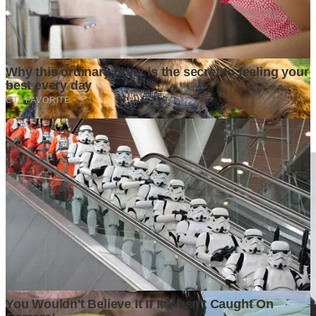
membacamu
Komentar (
0
)
Tulis Komentar
Belum ada komentar. Jadilah yang pertama!
Baca Juga