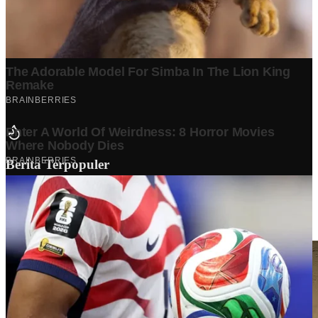
Berita Terpopuler
Surat Somasi Penyerobotan Tanah Terbaru 2024, Lengkap
Dengan Penjelasannya!
Tech
·
2 years ago