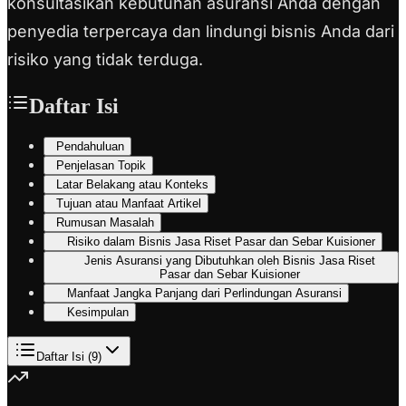
konsultasikan kebutuhan asuransi Anda dengan
penyedia terpercaya dan lindungi bisnis Anda dari
risiko yang tidak terduga.
Daftar Isi
Pendahuluan
Penjelasan Topik
Latar Belakang atau Konteks
Tujuan atau Manfaat Artikel
Rumusan Masalah
Risiko dalam Bisnis Jasa Riset Pasar dan Sebar Kuisioner
Jenis Asuransi yang Dibutuhkan oleh Bisnis Jasa Riset
Pasar dan Sebar Kuisioner
Manfaat Jangka Panjang dari Perlindungan Asuransi
Kesimpulan
Daftar Isi (
9
)