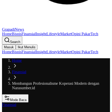
GrapadiNews
Home
Bisnis
Finansial
Insight
Lifestyle
Market
Opini Pakar
Tech
Search
Masuk
Ikut Menulis
Home
Bisnis
Finansial
Insight
Lifestyle
Market
Opini Pakar
Tech
Home
Finansial
Membangun Profesionalisme Koperasi Modern dengan
Narasumber.id
Mode Baca
Finansial