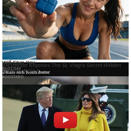
Ditulis oleh
Kontributor
Penyuka detail yang percaya bahwa setiap tulisan punya nyawa.
Bertugas merangkai ide menjadi cerita yang mengalir, memastikan
setiap titik dan koma berada di tempat yang tepat untuk kenyamanan
membacamu
Komentar (
0
)
Tulis Komentar