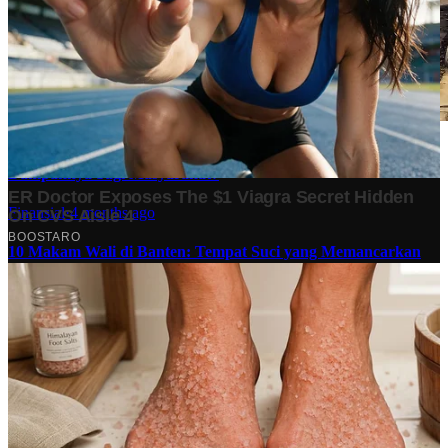
Stok BBM di Indonesia Hanya Tinggal 21 Hari, Apa
Dampaknya bagi Masyarakat?
Finansial
·
4 months ago
10 Makam Wali di Banten: Tempat Suci yang Memancarkan
Spiritualitas dan Sejarah
Tech
·
2 years ago
Analisis Bisnis Kopi Kenangan vs Point Coffee: Persaingan
dalam Industri Kopi Indonesia
Bisnis
·
1 year ago
Share: