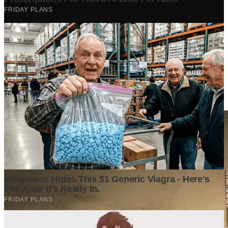
Berita Terpopuler
Surat Somasi Penyerobotan Tanah Terbaru 2024, Lengkap
Dengan Penjelasannya!
Tech
·
2 years ago