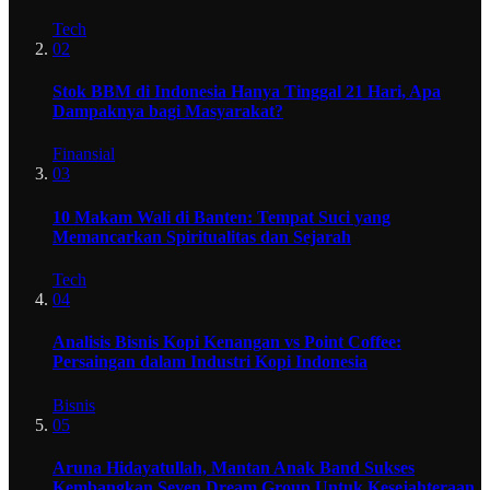
Tech
02
Stok BBM di Indonesia Hanya Tinggal 21 Hari, Apa
Dampaknya bagi Masyarakat?
Finansial
03
10 Makam Wali di Banten: Tempat Suci yang
Memancarkan Spiritualitas dan Sejarah
Tech
04
Analisis Bisnis Kopi Kenangan vs Point Coffee:
Persaingan dalam Industri Kopi Indonesia
Bisnis
05
Aruna Hidayatullah, Mantan Anak Band Sukses
Kembangkan Seven Dream Group Untuk Kesejahteraan