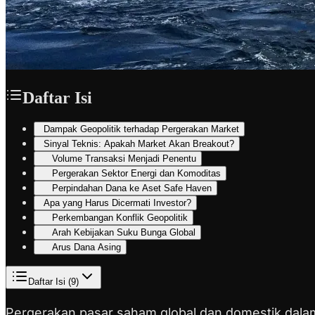
Daftar Isi
Dampak Geopolitik terhadap Pergerakan Market
Sinyal Teknis: Apakah Market Akan Breakout?
Volume Transaksi Menjadi Penentu
Pergerakan Sektor Energi dan Komoditas
Perpindahan Dana ke Aset Safe Haven
Apa yang Harus Dicermati Investor?
Perkembangan Konflik Geopolitik
Arah Kebijakan Suku Bunga Global
Arus Dana Asing
Daftar Isi (
9
)
Pergerakan pasar saham global dan domestik dala