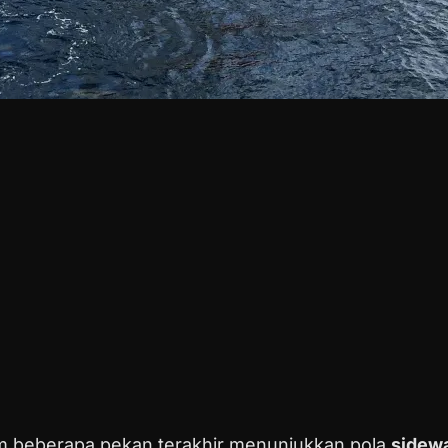
m beberapa pekan terakhir menunjukkan pola
sidew