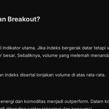
an Breakout?
ndikator utama. Jika indeks bergerak datar tetapi 
or besar. Sebaliknya, volume yang melemah menand
 indeks disertai lonjakan volume di atas rata-rata.
nergi dan komoditas menjadi outperform. Dalam kond
if dibanding sektor teknologi dan konsumsi.