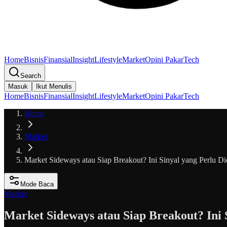
Home
Bisnis
Finansial
Insight
Lifestyle
Market
Opini Pakar
Tech
Search
Masuk
Ikut Menulis
Home
Bisnis
Finansial
Insight
Lifestyle
Market
Opini Pakar
Tech
Home
Market
Market Sideways atau Siap Breakout? Ini Sinyal yang Perlu Di
Mode Baca
Market
Market Sideways atau Siap Breakout? Ini 