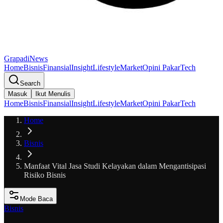
GrapadiNews
Home
Bisnis
Finansial
Insight
Lifestyle
Market
Opini Pakar
Tech
Search
Masuk
Ikut Menulis
Home
Bisnis
Finansial
Insight
Lifestyle
Market
Opini Pakar
Tech
Home
Bisnis
Manfaat Vital Jasa Studi Kelayakan dalam Mengantisipasi
Risiko Bisnis
Mode Baca
Bisnis