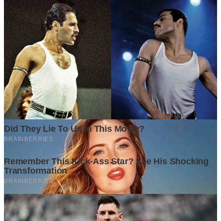
Ditulis oleh
Kontributor
Penyuka detail yang percaya bahwa setiap tulisan punya nyawa.
Bertugas merangkai ide menjadi cerita yang mengalir, memastikan
setiap titik dan koma berada di tempat yang tepat untuk kenyamanan
membacamu
Komentar (
0
)