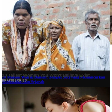
Stok BBM di Indonesia Hanya Tinggal 21 Hari, Apa
Dampaknya bagi Masyarakat?
Finansial
·
5 months ago
10 Makam Wali di Banten: Tempat Suci yang Memancarkan
Spiritualitas dan Sejarah
Tech
·
2 years ago
Analisis Bisnis Kopi Kenangan vs Point Coffee: Persaingan
dalam Industri Kopi Indonesia