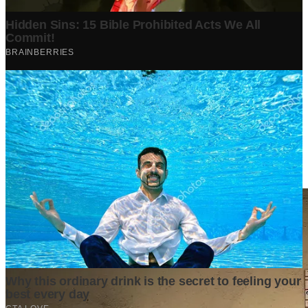
Berita Terpopuler
Surat Somasi Penyerobotan Tanah Terbaru 2024, Lengkap
Dengan Penjelasannya!
Tech
·
2 years ago