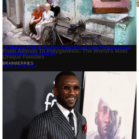
Stok BBM di Indonesia Hanya Tinggal 21 Hari, Apa
Dampaknya bagi Masyarakat?
Finansial
·
5 months ago
10 Makam Wali di Banten: Tempat Suci yang Memancarkan
Spiritualitas dan Sejarah
Tech
·
2 years ago
Analisis Bisnis Kopi Kenangan vs Point Coffee: Persaingan
dalam Industri Kopi Indonesia
Bisnis
·
1 year ago
Share: