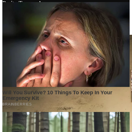
Berita Terpopuler
Surat Somasi Penyerobotan Tanah Terbaru 2024, Lengkap
Dengan Penjelasannya!
Tech
·
2 years ago