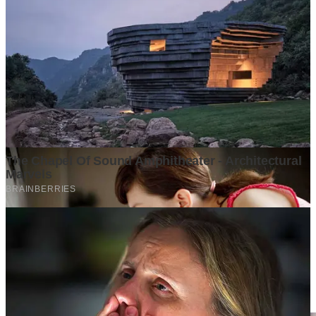
Ditulis oleh
Kontributor
Penyuka detail yang percaya bahwa setiap tulisan punya nyawa.
Bertugas merangkai ide menjadi cerita yang mengalir, memastikan
setiap titik dan koma berada di tempat yang tepat untuk kenyamanan
membacamu
Komentar (
0
)
Tulis Komentar
Belum ada komentar. Jadilah yang pertama!
Baca Juga