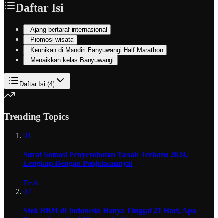
Daftar Isi
Ajang bertaraf internasional
Promosi wisata
Keunikan di Mandiri Banyuwangi Half Marathon
Menaikkan kelas Banyuwangi
Daftar Isi (
4
)
Trending Topics
01
Surat Somasi Penyerobotan Tanah Terbaru 2024,
Lengkap Dengan Penjelasannya!
Tech
02
Stok BBM di Indonesia Hanya Tinggal 21 Hari, Apa