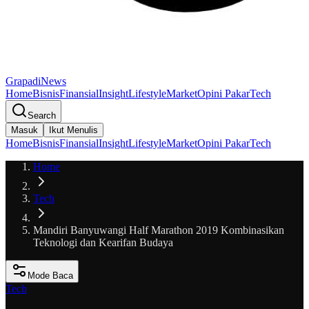
GrapadiNews
Home
Bisnis
Finansial
Insight
Lifestyle
Market
Opini Pakar
Tech
Search
Masuk
Ikut Menulis
Home
Bisnis
Finansial
Insight
Lifestyle
Market
Opini Pakar
Tech
Home
Tech
Mandiri Banyuwangi Half Marathon 2019 Kombinasikan
Teknologi dan Kearifan Budaya
Mode Baca
Tech