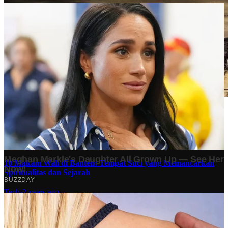
Stok BBM di Indonesia Hanya Tinggal 21 Hari, Apa
Dampaknya bagi Masyarakat?
Finansial
·
4 months ago
10 Makam Wali di Banten: Tempat Suci yang Memancarkan
Spiritualitas dan Sejarah
Tech
·
2 years ago
Analisis Bisnis Kopi Kenangan vs Point Coffee: Persaingan
dalam Industri Kopi Indonesia