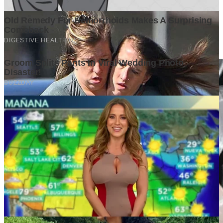
Surat Terbuka kepada Kakak Ketua Mabida dan Peserta
Musyawarah Daerah Luar Biasa Kwarda Pramuka DKI
Jakarta
1 week ago