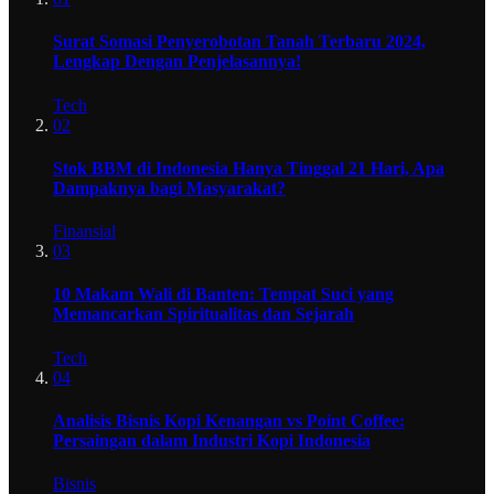
Surat Somasi Penyerobotan Tanah Terbaru 2024,
Lengkap Dengan Penjelasannya!
Tech
02
Stok BBM di Indonesia Hanya Tinggal 21 Hari, Apa
Dampaknya bagi Masyarakat?
Finansial
03
10 Makam Wali di Banten: Tempat Suci yang
Memancarkan Spiritualitas dan Sejarah
Tech
04
Analisis Bisnis Kopi Kenangan vs Point Coffee:
Persaingan dalam Industri Kopi Indonesia
Bisnis