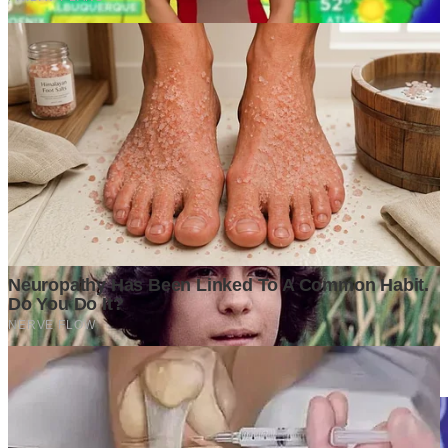
0
G
Ditulis oleh
Grapadi Think
Penulis setia GrapadiNews.
Komentar (
0
)
Tulis Komentar
Belum ada komentar. Jadilah yang pertama!
Baca Juga