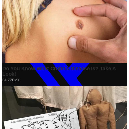
Bisnis
·
1 year ago
#
Ekonomi
#
Opini
Share: