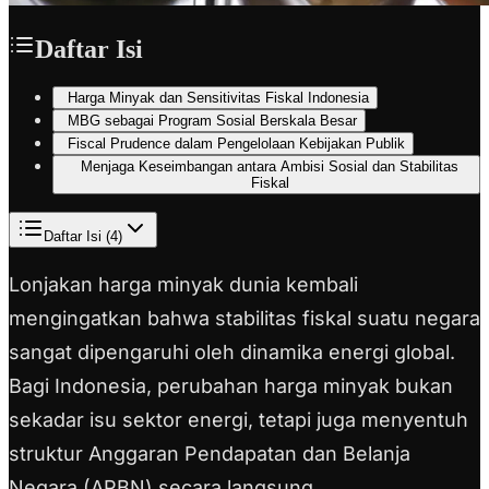
Daftar Isi
Harga Minyak dan Sensitivitas Fiskal Indonesia
MBG sebagai Program Sosial Berskala Besar
Fiscal Prudence dalam Pengelolaan Kebijakan Publik
Menjaga Keseimbangan antara Ambisi Sosial dan Stabilitas
Fiskal
Daftar Isi (
4
)
Lonjakan harga minyak dunia kembali
mengingatkan bahwa stabilitas fiskal suatu negara
sangat dipengaruhi oleh dinamika energi global.
Bagi Indonesia, perubahan harga minyak bukan
sekadar isu sektor energi, tetapi juga menyentuh
struktur Anggaran Pendapatan dan Belanja
Negara (APBN) secara langsung.