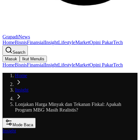
GrapadiNews
Home
Bisnis
Finansial
Insight
Lifestyle
Market
Opini Pakar
Tech
Search
Masuk
Ikut Menulis
Home
Bisnis
Finansial
Insight
Lifestyle
Market
Opini Pakar
Tech
Home
Insight
Lonjakan Harga Minyak dan Tekanan Fiskal: Apakah
Program MBG Masih Realistis?
Mode Baca
Insight