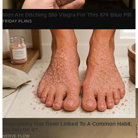
Berita Terpopuler
Surat Somasi Penyerobotan Tanah Terbaru 2024, Lengkap
Dengan Penjelasannya!
Tech
·
2 years ago