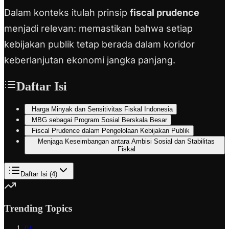
Dalam konteks itulah prinsip
fiscal prudence
menjadi relevan: memastikan bahwa setiap
kebijakan publik tetap berada dalam koridor
keberlanjutan ekonomi jangka panjang.
Daftar Isi
Harga Minyak dan Sensitivitas Fiskal Indonesia
MBG sebagai Program Sosial Berskala Besar
Fiscal Prudence dalam Pengelolaan Kebijakan Publik
Menjaga Keseimbangan antara Ambisi Sosial dan Stabilitas
Fiskal
Daftar Isi (
4
)
Trending Topics
01