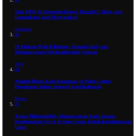
Stok BBM di Indonesia Hanya Tinggal 21 Hari, Apa
Dampaknya bagi Masyarakat?
Finansial
03
10 Makam Wali di Banten: Tempat Suci yang
Memancarkan Spiritualitas dan Sejarah
Tech
04
Analisis Bisnis Kopi Kenangan vs Point Coffee:
Persaingan dalam Industri Kopi Indonesia
Bisnis
05
Aruna Hidayatullah, Mantan Anak Band Sukses
Kembangkan Seven Dream Group Untuk Kesejahteraan
Umat