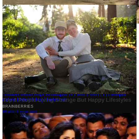
Stok BBM di Indonesia Hanya Tinggal 21 Hari, Apa
Dampaknya bagi Masyarakat?
Finansial
·
5 months ago
10 Makam Wali di Banten: Tempat Suci yang Memancarkan
Spiritualitas dan Sejarah
Tech
·
2 years ago
Analisis Bisnis Kopi Kenangan vs Point Coffee: Persaingan
dalam Industri Kopi Indonesia
Bisnis
·
1 year ago
Share: