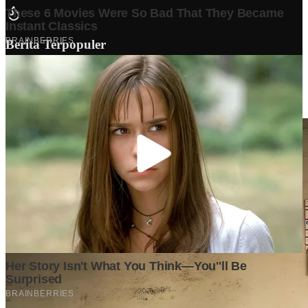
Berita Terpopuler
Surat Somasi Penyerobotan Tanah Terbaru 2024, Lengkap
Dengan Penjelasannya!
Tech
·
2 years ago