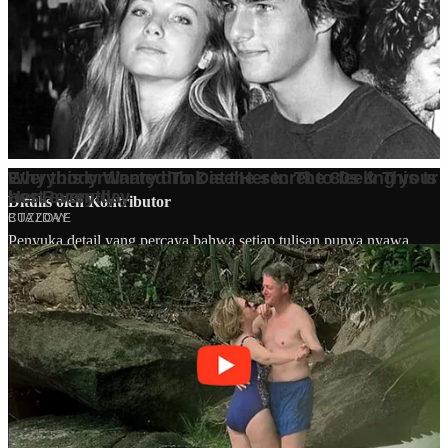
Ditulis oleh
Kontributor
Penyuka detail yang percaya bahwa setiap tulisan punya nyawa.
Bertugas merangkai ide menjadi cerita yang mengalir, memastikan
setiap titik dan koma berada di tempat yang tepat untuk kenyamanan
membacamu
Komentar (
0
)
Tulis Komentar
Belum ada komentar. Jadilah yang pertama!