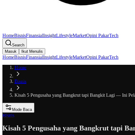
Home
Bisnis
Finansial
Insight
Lifestyle
Market
Opini Pakar
Tech
Search
Masuk
Ikut Menulis
Home
Bisnis
Finansial
Insight
Lifestyle
Market
Opini Pakar
Tech
Home
Bisnis
Kisah 5 Pengusaha yang Bangkrut tapi Bangkit Lagi — Ini Pel
Mode Baca
Bisnis
Kisah 5 Pengusaha yang Bangkrut tapi Ba