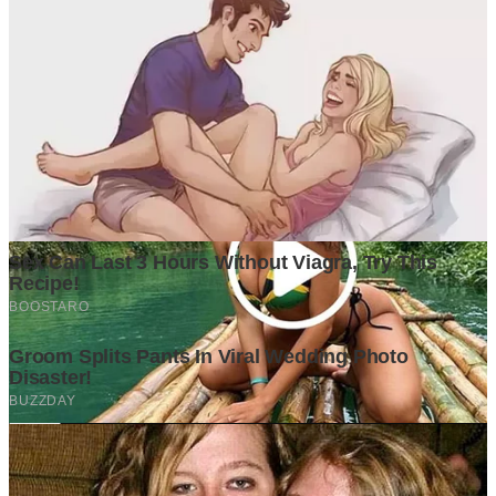
0
G
Ditulis oleh
Grapadi Think