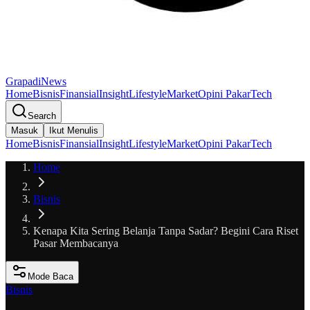
GrapadiNews
Home
Bisnis
Finansial
Insight
Lifestyle
Market
Opini Pakar
Tech
Search
Masuk
Ikut Menulis
Home
Bisnis
Finansial
Insight
Lifestyle
Market
Opini Pakar
Tech
Home
Bisnis
Kenapa Kita Sering Belanja Tanpa Sadar? Begini Cara Riset
Pasar Membacanya
Mode Baca
Bisnis