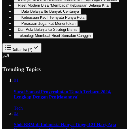
Riset Modern Bisa “Membaca” Kebiasaan Belanja Kita
Data Belanja Itu Banyak Ceritanya
Kebiasaan Kecil Ternyata Punya Pola
Perasaan Juga Ikut Menentukan
Dari Pola Belanja ke Strategi Bisnis
Teknologi Membuat Riset Semakin Canggih
Daftar Isi (
7
)
Trending Topics
01
Surat Somasi Penyerobotan Tanah Terbaru 2024,
Lengkap Dengan Penjelasannya!
Tech
02
Stok BBM di Indonesia Hanya Tinggal 21 Hari, Apa