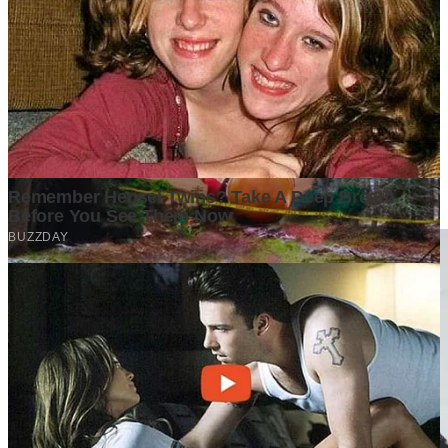
Penulis setia GrapadiNews.
Komentar (
0
)
Tulis Komentar
Belum ada komentar. Jadilah yang pertama!
Baca Juga