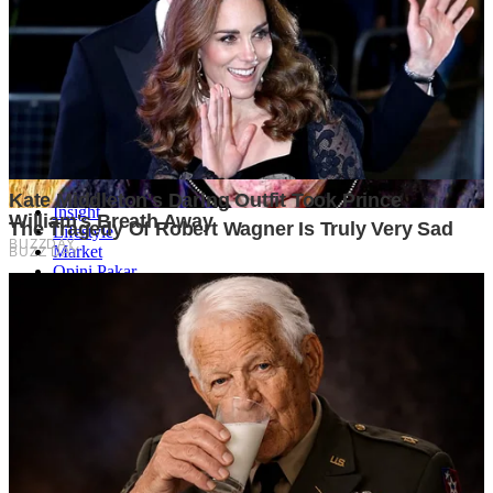
Informasi
Tentang Kami
Disclaimer
Kerjasama
Kategori
Bisnis
Finansial
Insight
Lifestyle
Market
Opini Pakar
Tech
Ikuti Kami