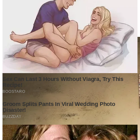
Berita Terpopuler
Surat Somasi Penyerobotan Tanah Terbaru 2024, Lengkap
Dengan Penjelasannya!
Tech
·
2 years ago