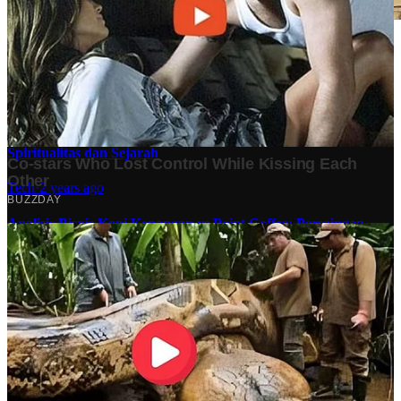
Stok BBM di Indonesia Hanya Tinggal 21 Hari, Apa
Dampaknya bagi Masyarakat?
Finansial
·
5 months ago
10 Makam Wali di Banten: Tempat Suci yang Memancarkan
Spiritualitas dan Sejarah
Tech
·
2 years ago
Analisis Bisnis Kopi Kenangan vs Point Coffee: Persaingan
dalam Industri Kopi Indonesia
Bisnis
·
1 year ago
#
Ekonomi
#
Tips
Share: