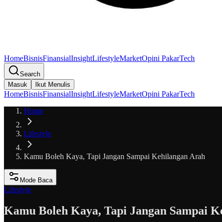
Home
Bisnis
Finansial
Insight
Lifestyle
Market
Opini Pakar
Tech
Search
Masuk
Ikut Menulis
Home
Bisnis
Finansial
Insight
Lifestyle
Market
Opini Pakar
Tech
Home
Lifestyle
Kamu Boleh Kaya, Tapi Jangan Sampai Kehilangan Arah
Mode Baca
Lifestyle
Kamu Boleh Kaya, Tapi Jangan Sampai K