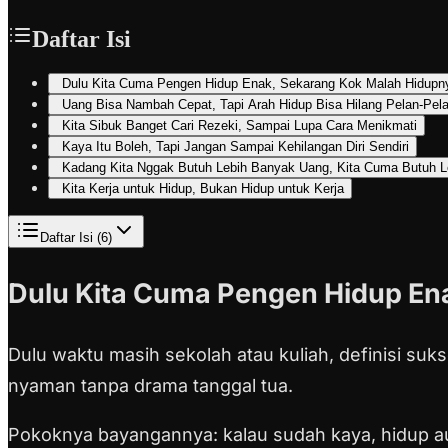
Daftar Isi
Dulu Kita Cuma Pengen Hidup Enak, Sekarang Kok Malah Hidupny
Uang Bisa Nambah Cepat, Tapi Arah Hidup Bisa Hilang Pelan-Pel
Kita Sibuk Banget Cari Rezeki, Sampai Lupa Cara Menikmati
Kaya Itu Boleh, Tapi Jangan Sampai Kehilangan Diri Sendiri
Kadang Kita Nggak Butuh Lebih Banyak Uang, Kita Cuma Butuh 
Kita Kerja untuk Hidup, Bukan Hidup untuk Kerja
Daftar Isi (
6
)
Dulu Kita Cuma Pengen Hidup En
Dulu waktu masih sekolah atau kuliah, definisi suks
nyaman tanpa drama tanggal tua.
Pokoknya bayangannya: kalau sudah kaya, hidup aut