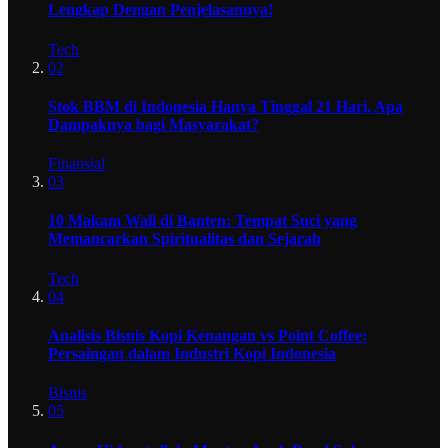
Lengkap Dengan Penjelasannya!
Tech
02
Stok BBM di Indonesia Hanya Tinggal 21 Hari, Apa
Dampaknya bagi Masyarakat?
Finansial
03
10 Makam Wali di Banten: Tempat Suci yang
Memancarkan Spiritualitas dan Sejarah
Tech
04
Analisis Bisnis Kopi Kenangan vs Point Coffee:
Persaingan dalam Industri Kopi Indonesia
Bisnis
05