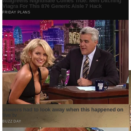
Berita Terpopuler
Surat Somasi Penyerobotan Tanah Terbaru 2024, Lengkap
Dengan Penjelasannya!
Tech
·
2 years ago