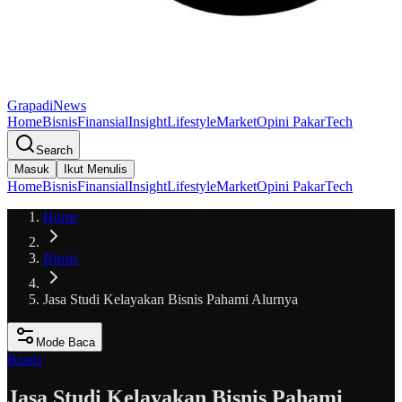
GrapadiNews
Home
Bisnis
Finansial
Insight
Lifestyle
Market
Opini Pakar
Tech
Search
Masuk
Ikut Menulis
Home
Bisnis
Finansial
Insight
Lifestyle
Market
Opini Pakar
Tech
Home
Bisnis
Jasa Studi Kelayakan Bisnis Pahami Alurnya
Mode Baca
Bisnis
Jasa Studi Kelayakan Bisnis Pahami