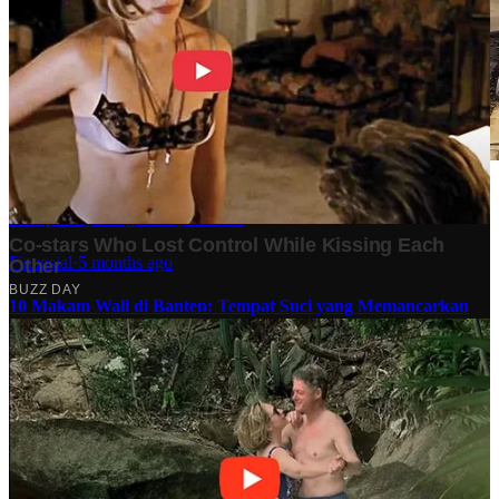
Stok BBM di Indonesia Hanya Tinggal 21 Hari, Apa
Dampaknya bagi Masyarakat?
Finansial
·
5 months ago
10 Makam Wali di Banten: Tempat Suci yang Memancarkan
Spiritualitas dan Sejarah
Tech
·
2 years ago
Analisis Bisnis Kopi Kenangan vs Point Coffee: Persaingan
dalam Industri Kopi Indonesia
Bisnis
·
1 year ago