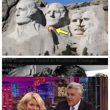
Ditulis oleh
Kontributor
Penyuka detail yang percaya bahwa setiap tulisan punya nyawa.
Bertugas merangkai ide menjadi cerita yang mengalir, memastikan
setiap titik dan koma berada di tempat yang tepat untuk kenyamanan
membacamu
Komentar (
0
)