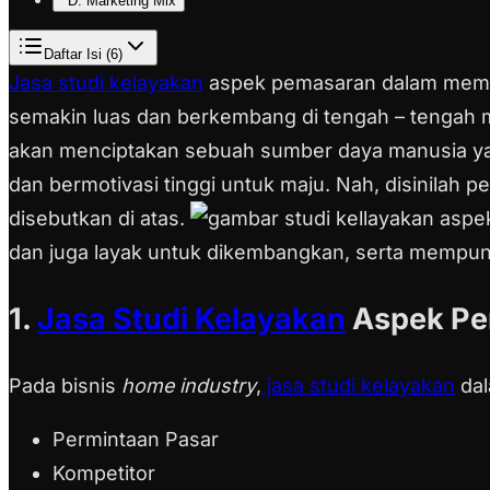
D. Marketing Mix
Daftar Isi (
6
)
Jasa studi kelayakan
aspek pemasaran dalam me
semakin luas dan berkembang di tengah – tengah ma
akan menciptakan sebuah sumber daya manusia yang
dan bermotivasi tinggi untuk maju. Nah, disinilah p
disebutkan di atas.
dan juga layak untuk dikembangkan, serta mempun
1.
Jasa Studi Kelayakan
Aspek Pe
Pada bisnis
home industry
,
jasa studi kelayakan
dal
Permintaan Pasar
Kompetitor