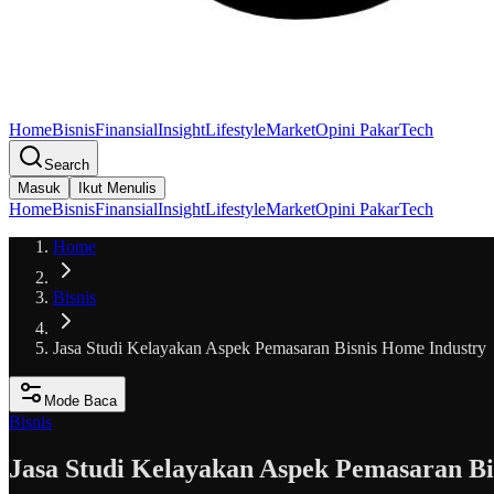
Home
Bisnis
Finansial
Insight
Lifestyle
Market
Opini Pakar
Tech
Search
Masuk
Ikut Menulis
Home
Bisnis
Finansial
Insight
Lifestyle
Market
Opini Pakar
Tech
Home
Bisnis
Jasa Studi Kelayakan Aspek Pemasaran Bisnis Home Industry
Mode Baca
Bisnis
Jasa Studi Kelayakan Aspek Pemasaran Bi