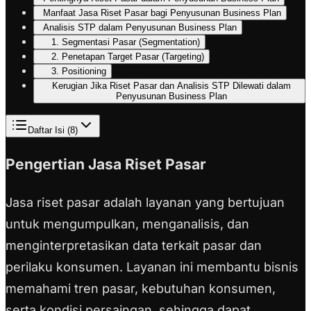
Manfaat Jasa Riset Pasar bagi Penyusunan Business Plan
Analisis STP dalam Penyusunan Business Plan
1. Segmentasi Pasar (Segmentation)
2. Penetapan Target Pasar (Targeting)
3. Positioning
Kerugian Jika Riset Pasar dan Analisis STP Dilewati dalam
Penyusunan Business Plan
Daftar Isi (
8
)
Pengertian Jasa Riset Pasar
Jasa riset pasar adalah layanan yang bertujuan
untuk mengumpulkan, menganalisis, dan
menginterpretasikan data terkait pasar dan
perilaku konsumen. Layanan ini membantu bisnis
memahami tren pasar, kebutuhan konsumen,
serta kondisi persaingan, sehingga dapat