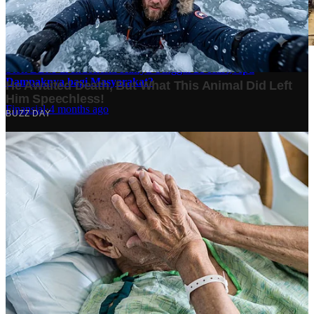
Stok BBM di Indonesia Hanya Tinggal 21 Hari, Apa
Dampaknya bagi Masyarakat?
Finansial
·
4 months ago
10 Makam Wali di Banten: Tempat Suci yang Memancarkan
Spiritualitas dan Sejarah
Tech
·
2 years ago
Analisis Bisnis Kopi Kenangan vs Point Coffee: Persaingan
dalam Industri Kopi Indonesia
Bisnis
·
1 year ago
Share: