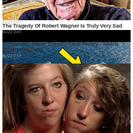
Ditulis oleh
Kontributor
Penyuka detail yang percaya bahwa setiap tulisan punya nyawa.
Bertugas merangkai ide menjadi cerita yang mengalir, memastikan
setiap titik dan koma berada di tempat yang tepat untuk kenyamanan
membacamu
Komentar (
0
)
Tulis Komentar
Belum ada komentar. Jadilah yang pertama!