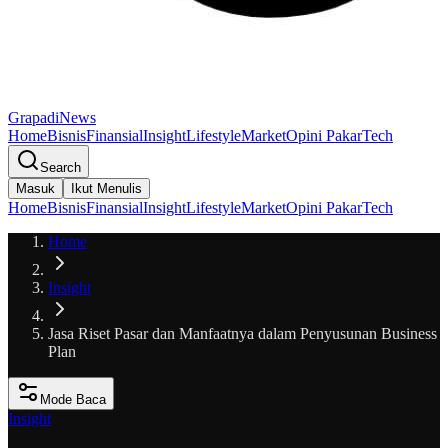
GrapadiNews
Home
Bisnis
Finansial
Insight
Lifestyle
Market
Opini Pakar
Tech
Search
Masuk
Ikut Menulis
Home
Bisnis
Finansial
Insight
Lifestyle
Market
Opini Pakar
Tech
Home
Insight
Jasa Riset Pasar dan Manfaatnya dalam Penyusunan Business
Plan
Mode Baca
Insight