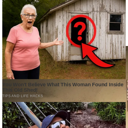
Berita Terpopuler
Surat Somasi Penyerobotan Tanah Terbaru 2024, Lengkap
Dengan Penjelasannya!
Tech
·
2 years ago