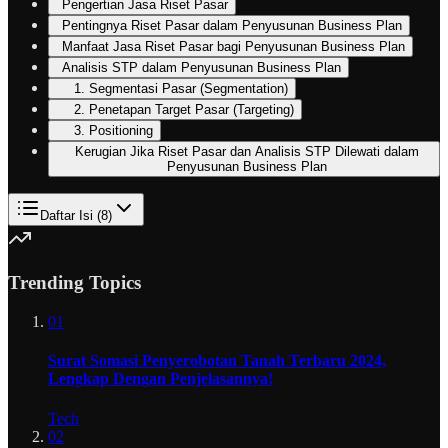
Pengertian Jasa Riset Pasar
Pentingnya Riset Pasar dalam Penyusunan Business Plan
Manfaat Jasa Riset Pasar bagi Penyusunan Business Plan
Analisis STP dalam Penyusunan Business Plan
1. Segmentasi Pasar (Segmentation)
2. Penetapan Target Pasar (Targeting)
3. Positioning
Kerugian Jika Riset Pasar dan Analisis STP Dilewati dalam
Penyusunan Business Plan
Daftar Isi (
8
)
Trending Topics
01
Surat Somasi Penyerobotan Tanah Terbaru 2024,
Lengkap Dengan Penjelasannya!
Tech
02