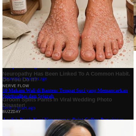
Stok BBM di Indonesia Hanya Tinggal 21 Hari, Apa
Dampaknya bagi Masyarakat?
Finansial
·
4 months ago
10 Makam Wali di Banten: Tempat Suci yang Memancarkan
Spiritualitas dan Sejarah
Tech
·
2 years ago
Analisis Bisnis Kopi Kenangan vs Point Coffee: Persaingan
dalam Industri Kopi Indonesia