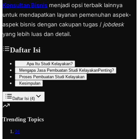
Konsultan Bisnis
menjadi opsi terbaik lainnya
untuk mendapatkan layanan pemenuhan aspek-
aspek bisnis dengan cakupan tugas /
jobdesk
yang lebih luas dan detail.
Daftar Isi
Apa Itu Studi Kelayakan?
Mengapa Jasa Pembuatan Studi KelayakanPenting?
Proses Pembuatan Studi Kelayakan
Kesimpulan
Daftar Isi (
4
)
Trending Topics
01