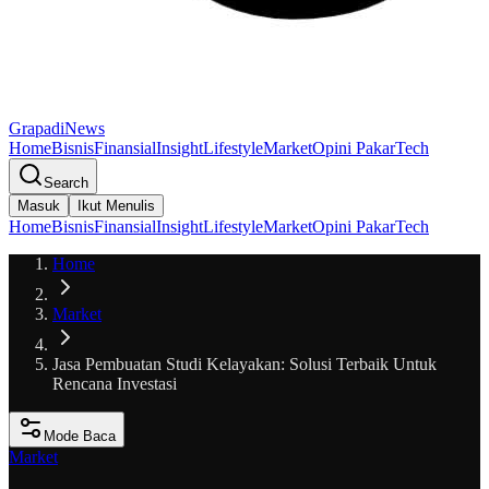
GrapadiNews
Home
Bisnis
Finansial
Insight
Lifestyle
Market
Opini Pakar
Tech
Search
Masuk
Ikut Menulis
Home
Bisnis
Finansial
Insight
Lifestyle
Market
Opini Pakar
Tech
Home
Market
Jasa Pembuatan Studi Kelayakan: Solusi Terbaik Untuk
Rencana Investasi
Mode Baca
Market