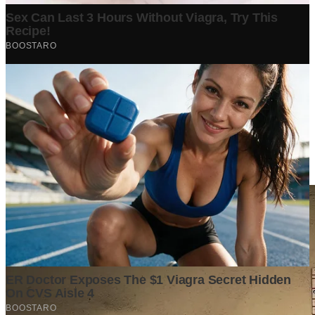
Berita Terpopuler
Surat Somasi Penyerobotan Tanah Terbaru 2024, Lengkap
Dengan Penjelasannya!
Tech
·
2 years ago