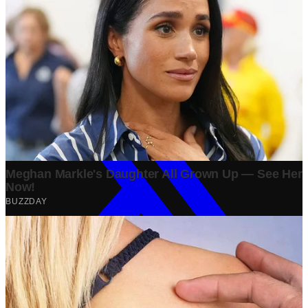
Bisnis
·
1 year ago
Share: