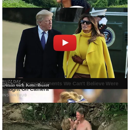
Ditulis oleh
Kontributor
Penyuka detail yang percaya bahwa setiap tulisan punya nyawa.
Bertugas merangkai ide menjadi cerita yang mengalir, memastikan
setiap titik dan koma berada di tempat yang tepat untuk kenyamanan
membacamu
Komentar (
0
)