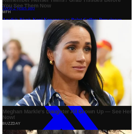
Tech
·
2 years ago
Analisis Bisnis Kopi Kenangan vs Point Coffee: Persaingan
dalam Industri Kopi Indonesia
Bisnis
·
1 year ago
Share: