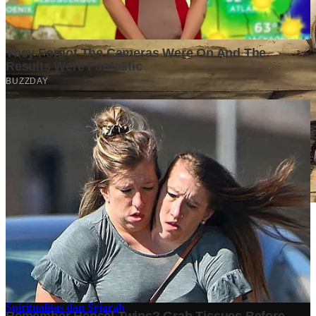
Stok BBM di Indonesia Hanya Tinggal 21 Hari, Apa
Dampaknya bagi Masyarakat?
Finansial
·
4 months ago
10 Makam Wali di Banten: Tempat Suci yang Memancarkan
Spiritualitas dan Sejarah