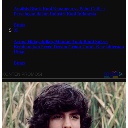
Analisis Bisnis Kopi Kenangan vs Point Coffee:
Persaingan dalam Industri Kopi Indonesia
Bisnis
05
Aruna Hidayatullah, Mantan Anak Band Sukses
Kembangkan Seven Dream Group Untuk Kesejahteraan
Umat
Bisnis