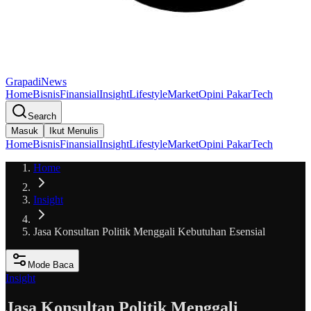
GrapadiNews
Home
Bisnis
Finansial
Insight
Lifestyle
Market
Opini Pakar
Tech
Search
Masuk
Ikut Menulis
Home
Bisnis
Finansial
Insight
Lifestyle
Market
Opini Pakar
Tech
Home
Insight
Jasa Konsultan Politik Menggali Kebutuhan Esensial
Mode Baca
Insight
Jasa Konsultan Politik Menggali