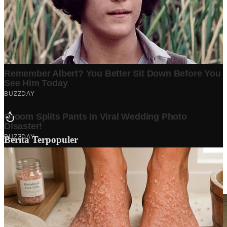
Berita Terpopuler
Surat Somasi Penyerobotan Tanah Terbaru 2024, Lengkap
Dengan Penjelasannya!
Tech
·
2 years ago