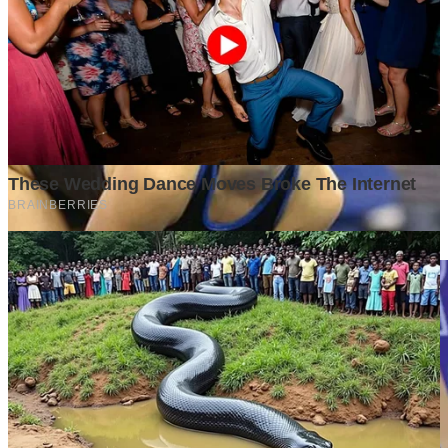
Penyuka detail yang percaya bahwa setiap tulisan punya nyawa.
Bertugas merangkai ide menjadi cerita yang mengalir, memastikan
setiap titik dan koma berada di tempat yang tepat untuk kenyamanan
membacamu
Komentar (
0
)
Tulis Komentar
Belum ada komentar. Jadilah yang pertama!
Baca Juga