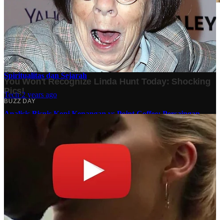
Stok BBM di Indonesia Hanya Tinggal 21 Hari, Apa
Dampaknya bagi Masyarakat?
Finansial
·
4 months ago
10 Makam Wali di Banten: Tempat Suci yang Memancarkan
Spiritualitas dan Sejarah
Tech
·
2 years ago
Analisis Bisnis Kopi Kenangan vs Point Coffee: Persaingan
dalam Industri Kopi Indonesia
Bisnis
·
1 year ago
Share: