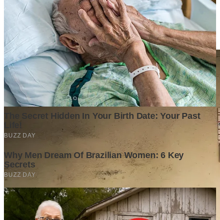
Surat Somasi Penyerobotan Tanah Terbaru 2024, Lengkap
Dengan Penjelasannya!
Tech
·
2 years ago