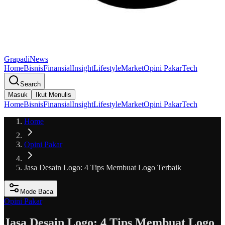
GrapadiNews
Home
Bisnis
Finansial
Insight
Lifestyle
Market
Opini Pakar
Tech
Search
Masuk
Ikut Menulis
Home
Bisnis
Finansial
Insight
Lifestyle
Market
Opini Pakar
Tech
Home
Opini Pakar
Jasa Desain Logo: 4 Tips Membuat Logo Terbaik
Mode Baca
Opini Pakar
Jasa Desain Logo: 4 Tips Membuat Logo