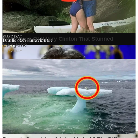
Ditulis oleh
Kontributor
Penyuka detail yang percaya bahwa setiap tulisan punya nyawa.
Bertugas merangkai ide menjadi cerita yang mengalir, memastikan
setiap titik dan koma berada di tempat yang tepat untuk kenyamanan
membacamu
Komentar (
0
)
Tulis Komentar
Belum ada komentar. Jadilah yang pertama!
Baca Juga