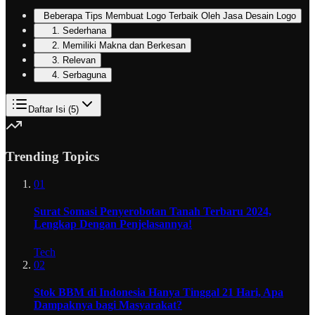
Beberapa Tips Membuat Logo Terbaik Oleh Jasa Desain Logo
1. Sederhana
2. Memiliki Makna dan Berkesan
3. Relevan
4. Serbaguna
Daftar Isi (
5
)
Trending Topics
01
Surat Somasi Penyerobotan Tanah Terbaru 2024,
Lengkap Dengan Penjelasannya!
Tech
02
Stok BBM di Indonesia Hanya Tinggal 21 Hari, Apa
Dampaknya bagi Masyarakat?