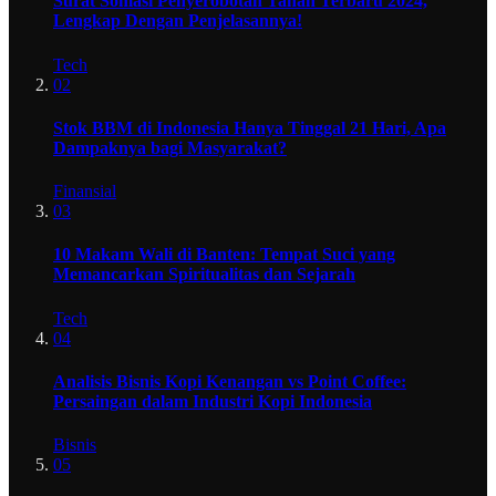
Surat Somasi Penyerobotan Tanah Terbaru 2024,
Lengkap Dengan Penjelasannya!
Tech
02
Stok BBM di Indonesia Hanya Tinggal 21 Hari, Apa
Dampaknya bagi Masyarakat?
Finansial
03
10 Makam Wali di Banten: Tempat Suci yang
Memancarkan Spiritualitas dan Sejarah
Tech
04
Analisis Bisnis Kopi Kenangan vs Point Coffee:
Persaingan dalam Industri Kopi Indonesia
Bisnis
05