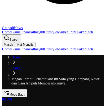
GrapadiNews
Home
Bisnis
Finansial
Insight
Lifestyle
Market
Opini Pakar
Tech
Search
Masuk
Ikut Menulis
Home
Bisnis
Finansial
Insight
Lifestyle
Market
Opini Pakar
Tech
Home
Insight
Jangan Tertipu Penampilan! Ini Sofa yang Gampang Kotor
dan Cara Ampuh Membersihkannya
Mode Baca
Insight