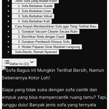
Jenis Sofa yang Mudah Kotor
1. Sofa Berbahan Suede
2. Sofa Berbahan Linen
3. Sofa Berbahan Velvet
4. Sofa Berbahan Kulit
Cara Ampuh Membersihkan Sofa agar Tetap Terlihat Baru
1. Gunakan Vacuum Cleaner Secara Rutin
2. Bersihkan Noda dengan Cepat
3. Gunakan Pembersih Khusus Sofa
4. Hindari Paparan Sinar Matahari Langsung
Sofa Bersih, Rumah Nyaman!
Daftar Isi (
11
)
Siapa yang tidak suka dengan sofa cantik dan
empuk yang bisa mempercantik ruang tamu? Tapi,
tunggu dulu! Banyak jenis sofa yang ternyata