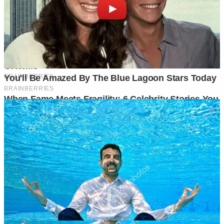
Ditulis oleh
Kontributor
Penyuka detail yang percaya bahwa setiap tulisan punya nyawa.
Bertugas merangkai ide menjadi cerita yang mengalir, memastikan
setiap titik dan koma berada di tempat yang tepat untuk kenyamanan
membacamu
Komentar (
0
)