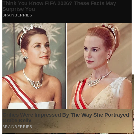
Berita Terpopuler
Surat Somasi Penyerobotan Tanah Terbaru 2024, Lengkap
Dengan Penjelasannya!
Tech
·
2 years ago