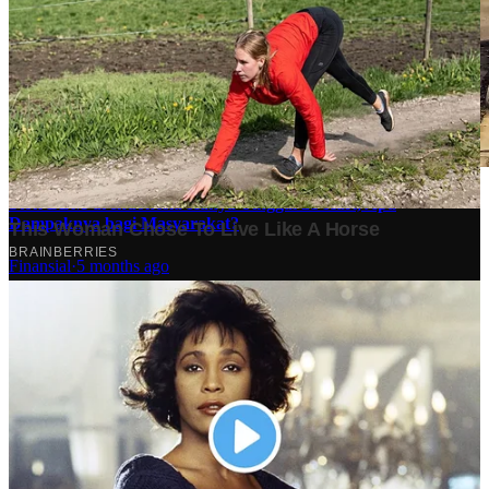
Stok BBM di Indonesia Hanya Tinggal 21 Hari, Apa
Dampaknya bagi Masyarakat?
Finansial
·
5 months ago
10 Makam Wali di Banten: Tempat Suci yang Memancarkan
Spiritualitas dan Sejarah
Tech
·
2 years ago
Analisis Bisnis Kopi Kenangan vs Point Coffee: Persaingan
dalam Industri Kopi Indonesia
Bisnis
·
1 year ago