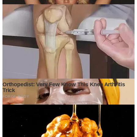
Kategori
Bisnis
Finansial
Insight
Lifestyle
Market
Opini Pakar
Tech
Ikuti Kami