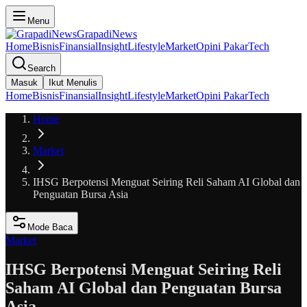
Menu
GrapadiNews
Home
Bisnis
Finansial
Insight
Lifestyle
Market
Opini Pakar
Tech
Search
Masuk
Ikut Menulis
Home
Bisnis
Finansial
Insight
Lifestyle
Market
Opini Pakar
Tech
Home
Market
IHSG Berpotensi Menguat Seiring Reli Saham AI Global dan
Penguatan Bursa Asia
Mode Baca
Market
IHSG Berpotensi Menguat Seiring Reli
Saham AI Global dan Penguatan Bursa
Asia