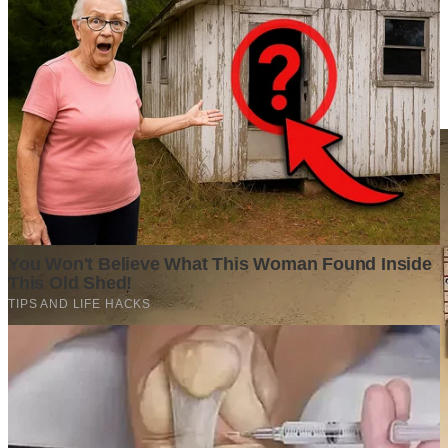
Berita Terpopuler
Surat Somasi Penyerobotan Tanah Terbaru 2024, Lengkap
Dengan Penjelasannya!
Tech
·
2 years ago