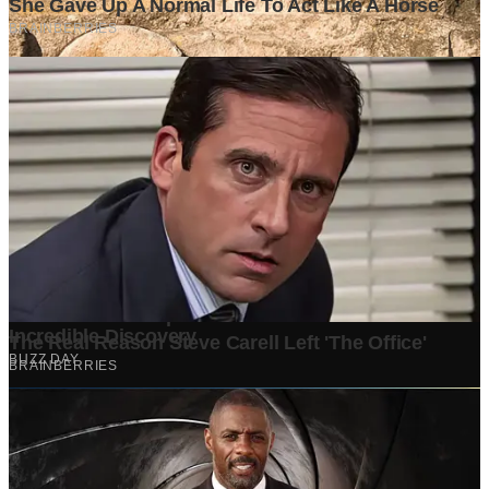
0
G
Ditulis oleh
Grapadi Think