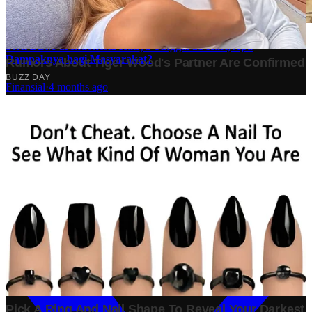
Stok BBM di Indonesia Hanya Tinggal 21 Hari, Apa
Dampaknya bagi Masyarakat?
Finansial
·
4 months ago
10 Makam Wali di Banten: Tempat Suci yang Memancarkan
Spiritualitas dan Sejarah
Tech
·
2 years ago
Analisis Bisnis Kopi Kenangan vs Point Coffee: Persaingan
dalam Industri Kopi Indonesia
Bisnis
·
1 year ago
#
Ekonomi
Share: