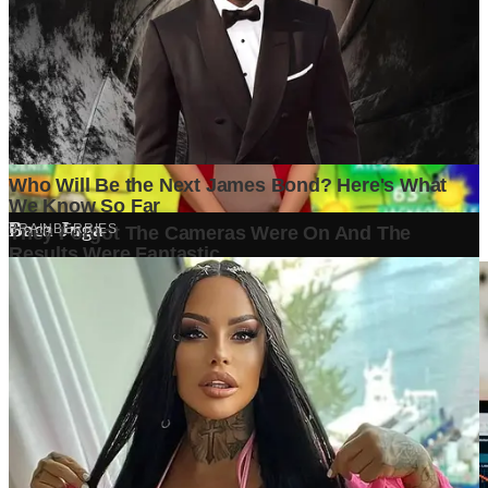
Penulis setia GrapadiNews.
Komentar (
0
)
Tulis Komentar
Belum ada komentar. Jadilah yang pertama!
Baca Juga