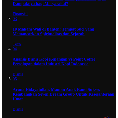
Dampaknya bagi Masyarakat?
Finansial
03
10 Makam Wali di Banten: Tempat Suci yang
Memancarkan Spiritualitas dan Sejarah
Tech
04
Analisis Bisnis Kopi Kenangan vs Point Coffee:
Persaingan dalam Industri Kopi Indonesia
Bisnis
05
Aruna Hidayatullah, Mantan Anak Band Sukses
Kembangkan Seven Dream Group Untuk Kesejahteraan
Umat
Bisnis