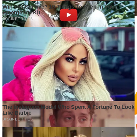
Kesalahan yang Sering Terjadi Saat Mengumpulkan Data
Penelitian dan Cara Menghindarinya
1 week ago
GrapadiNews
©2026 GrapadiNews. All rights reserved.