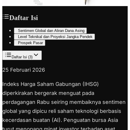
Daftar Isi
Sentimen Global dan Aliran Dana Asing
Level Teknikal dan Proyeksi Jangka Pendek
Prospek Pasar
Daftar Isi (
3
)
25 Februari 2026
Indeks Harga Saham Gabungan (IHSG)
diperkirakan bergerak menguat pada
perdagangan Rabu seiring membaiknya sentimen
global yang dipicu reli saham teknologi berbasis
kecerdasan buatan (AI). Penguatan bursa Asia
turut menopang minat investor terhadap aset