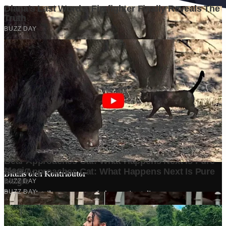
Ditulis oleh
Kontributor
Penyuka detail yang percaya bahwa setiap tulisan punya nyawa.
Bertugas merangkai ide menjadi cerita yang mengalir, memastikan
setiap titik dan koma berada di tempat yang tepat untuk kenyamanan
membacamu