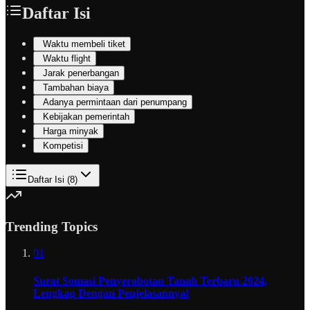
Daftar Isi
Waktu membeli tiket
Waktu flight
Jarak penerbangan
Tambahan biaya
Adanya permintaan dari penumpang
Kebijakan pemerintah
Harga minyak
Kompetisi
Daftar Isi (
8
)
Trending Topics
01
Surat Somasi Penyerobotan Tanah Terbaru 2024,
Lengkap Dengan Penjelasannya!