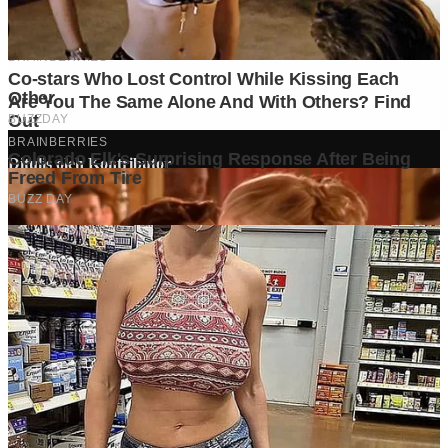
Ditulis oleh
Kontributor
Penyuka detail yang percaya bahwa setiap tulisan punya nyawa.
Bertugas merangkai ide menjadi cerita yang mengalir, memastikan
setiap titik dan koma berada di tempat yang tepat untuk kenyamanan
membacamu
Komentar (
0
)
Tulis Komentar
Belum ada komentar. Jadilah yang pertama!
Baca Juga