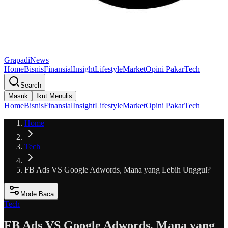
GrapadiNews
Home
Bisnis
Finansial
Insight
Lifestyle
Market
Opini Pakar
Tech
Search
Masuk
Ikut Menulis
Home
Bisnis
Finansial
Insight
Lifestyle
Market
Opini Pakar
Tech
Home
Tech
FB Ads VS Google Adwords, Mana yang Lebih Unggul?
Mode Baca
Tech
FB Ads VS Google Adwords, Mana yang