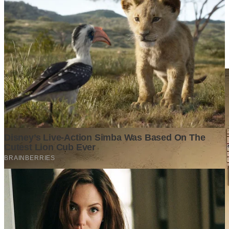
Berita Terpopuler
Surat Somasi Penyerobotan Tanah Terbaru 2024, Lengkap
Dengan Penjelasannya!
Tech
·
2 years ago