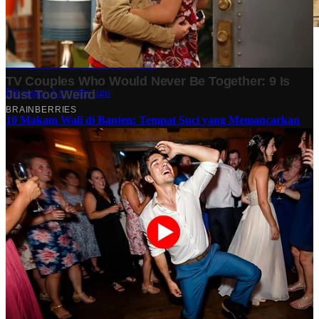
Stok BBM di Indonesia Hanya Tinggal 21 Hari, Apa
Dampaknya bagi Masyarakat?
Finansial
·
4 months ago
10 Makam Wali di Banten: Tempat Suci yang Memancarkan
Spiritualitas dan Sejarah
Tech
·
2 years ago
Analisis Bisnis Kopi Kenangan vs Point Coffee: Persaingan
dalam Industri Kopi Indonesia
Bisnis
·
1 year ago
Share: