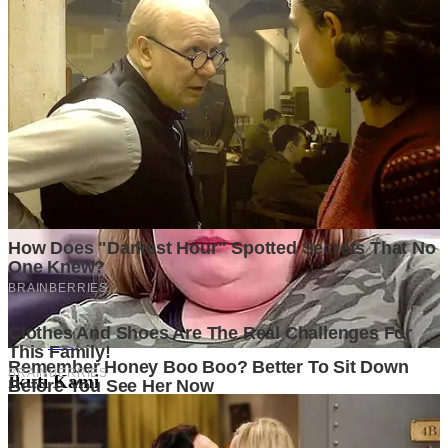
Informasi
Tentang Kami
Disclaimer
Kerjasama
Kategori
Bisnis
Finansial
Insight
Lifestyle
Market
Opini Pakar
Tech
Ikuti Kami