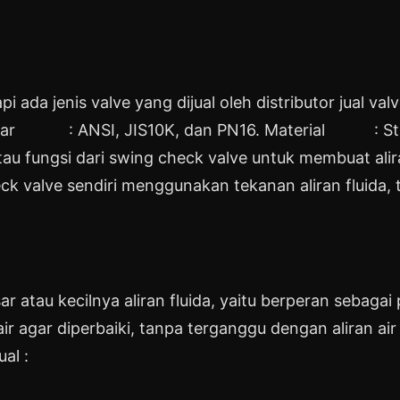
i ada jenis valve yang dijual oleh distributor jual val
ar : ANSI, JIS10K, dan PN16. Material : Stainl
fungsi dari swing check valve untuk membuat aliran
heck valve sendiri menggunakan tekanan aliran fluid
ar atau kecilnya aliran fluida, yaitu berperan sebag
air agar diperbaiki, tanpa terganggu dengan aliran ai
al :