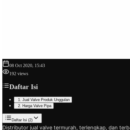
08 Oct 2020, 15:43
192
views
Daftar Isi
1. Jual Valve Produk Unggulan
2. Harga Valve Pipa
Daftar Isi (
2
)
Distributor jual valve termurah, terlengkap, dan ter