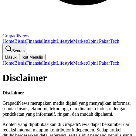
GrapadiNews
Home
Bisnis
Finansial
Insight
Lifestyle
Market
Opini Pakar
Tech
Search
Masuk
Ikut Menulis
Home
Bisnis
Finansial
Insight
Lifestyle
Market
Opini Pakar
Tech
Disclaimer
Disclaimer
GrapadiNews merupakan media digital yang menyajikan informasi
seputar bisnis, ekonomi, teknologi, dan dinamika industri dengan
pendekatan yang informatif, ringan, dan mudah dipahami.
Konten yang dipublikasikan di GrapadiNews dapat bersumber dari
redaksi internal maupun kontributor independen. Setiap artikel
ditulis berdasarkan data, referensi, serta sudut pandang penulis yang