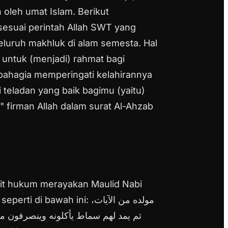
 oleh umat Islam. Berikut
esuai perintah Allah SWT yang
eluruh makhluk di alam semesta. Hal
untuk (menjadi) rahmat bagi
bahagia memperingati kelahirannya
i teladan yang baik bagimu (yaitu)
 firman Allah dalam surat Al-Ahzab
rkait hukum merayakan Maulid Nabi
eperti di bawah ini:
مولده من الآيات،
ثم يمد لهم سماط يأكلونه وينصرفون من 