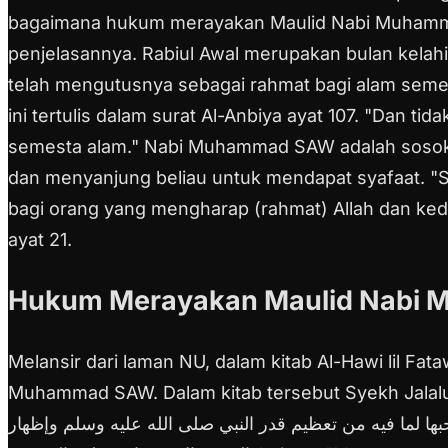
bagaimana hukum merayakan Maulid Nabi Muha
penjelasannya.
Rabiul Awal merupakan bulan kela
telah mengutusnya sebagai rahmat bagi alam seme
ini tertulis dalam surat Al-Anbiya ayat 107.
"Dan tid
semesta alam."
Nabi Muhammad SAW adalah sosok t
dan menyanjung beliau untuk mendapat syafaat.
"S
bagi orang yang mengharap (rahmat) Allah dan keda
ayat 21.
Hukum Merayakan Maulid Nabi
Melansir dari laman NU, dalam kitab Al-Hawi lil Fa
Muhammad SAW.
Dalam kitab tersebut Syekh Jalal
ها لما فيه من تعظيم قدر النبي صلى الله عليه وسلم وإظهار