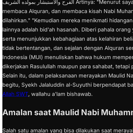
الفرح والاستبشار بمولده الشريف
Artinya: "Menurut say
membaca Alquran, dan membaca kisah Nabi Muhamma
dilahirkan."
"Kemudian mereka menikmati hidangan 
lainnya adalah bid'ah hasanah. Diberi pahala o
serta menunjukkan kebahagiaan atas kelahiran beli
tidak bertentangan, dan sejalan dengan Alquran ser
Indonesia (MUI) menuliskan bahwa hukum memperin
dikerjakan Rasulullah maupun para sahabat, tetapi 
Selain itu, dalam pelaksanaan merayakan Maulid
begitu, Syekh Jalaluddin al-Suyuthi berpendapat
Allah SWT
, wallahu a'lam bishawab.
Amalan saat Maulid Nabi Muha
Salah satu amalan yang bisa dilakukan saat mer