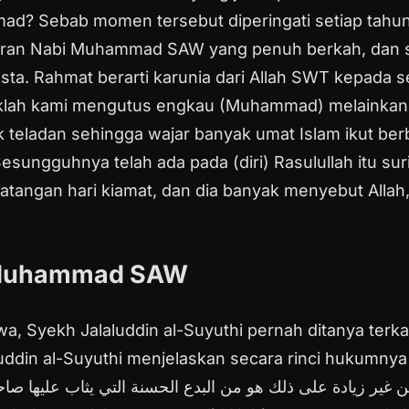
mmad?
Sebab momen tersebut diperingati setiap tahun
hiran Nabi Muhammad SAW yang penuh berkah, dan s
sta.
Rahmat berarti karunia dari Allah SWT kepada s
aklah kami mengutus engkau (Muhammad) melainkan 
eladan sehingga wajar banyak umat Islam ikut ber
esungguhnya telah ada pada (diri) Rasulullah itu sur
tangan hari kiamat, dan dia banyak menyebut Allah,"
 Muhammad SAW
tawa, Syekh Jalaluddin al-Suyuthi pernah ditanya te
uddin al-Suyuthi menjelaskan secara rinci hukumnya s
غير زيادة على ذلك هو من البدع الحسنة التي يثاب عليها صاحب