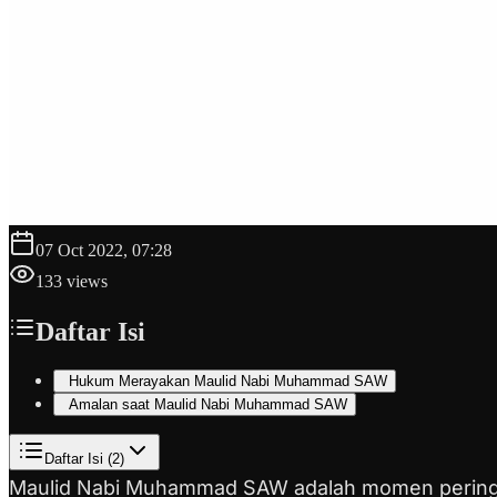
07 Oct 2022, 07:28
133
views
Daftar Isi
Hukum Merayakan Maulid Nabi Muhammad SAW
Amalan saat Maulid Nabi Muhammad SAW
Daftar Isi (
2
)
Maulid Nabi Muhammad SAW adalah momen peringatan