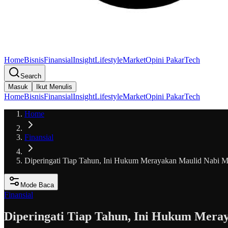
Home
Bisnis
Finansial
Insight
Lifestyle
Market
Opini Pakar
Tech
Search
Masuk
Ikut Menulis
Home
Bisnis
Finansial
Insight
Lifestyle
Market
Opini Pakar
Tech
Home
Finansial
Diperingati Tiap Tahun, Ini Hukum Merayakan Maulid Nab
Mode Baca
Finansial
Diperingati Tiap Tahun, Ini Hukum Me