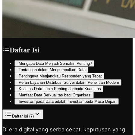
Daftar Isi
Mengapa Data Menjadi Semakin Penting?
Tantangan dalam Mengumpulkan Data
Pentingnya Menjangkau Responden yang Tepat
Peran Layanan Distribusi Survei dalam Penelitian Modern
Kualitas Data Lebih Penting daripada Kuantitas
Manfaat Data Berkualitas bagi Organisasi
Investasi pada Data adalah Investasi pada Masa Depan
Daftar Isi (
7
)
Di era digital yang serba cepat, keputusan yang