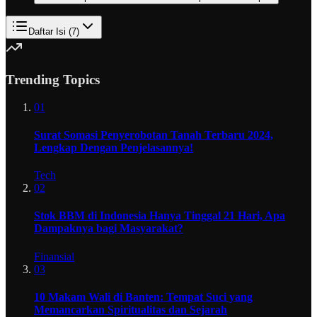
Daftar Isi (
7
)
Trending Topics
01
Surat Somasi Penyerobotan Tanah Terbaru 2024,
Lengkap Dengan Penjelasannya!
Tech
02
Stok BBM di Indonesia Hanya Tinggal 21 Hari, Apa
Dampaknya bagi Masyarakat?
Finansial
03
10 Makam Wali di Banten: Tempat Suci yang
Memancarkan Spiritualitas dan Sejarah