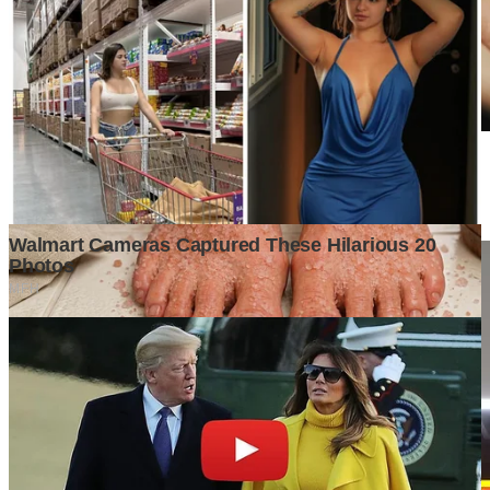
Family Friendly Cafe in Canggu with Kids & Toddlers: 10 Best
Cafés for Parents & Little Ones
2 weeks ago