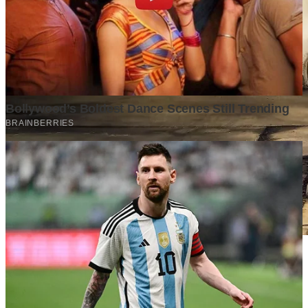
Stok BBM di Indonesia Hanya Tinggal 21 Hari, Apa
Dampaknya bagi Masyarakat?
Finansial
·
4 months ago