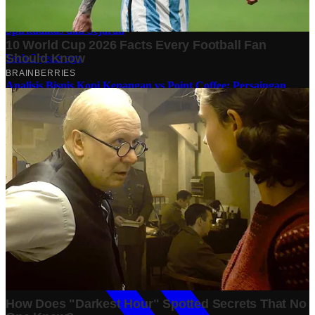
10 Makam Wali di Banten: Tempat Suci yang Memancarkan
Spiritualitas dan Sejarah
Tech
·
2 years ago
Analisis Bisnis Kopi Kenangan vs Point Coffee: Persaingan
dalam Industri Kopi Indonesia
Bisnis
·
1 year ago
Share: