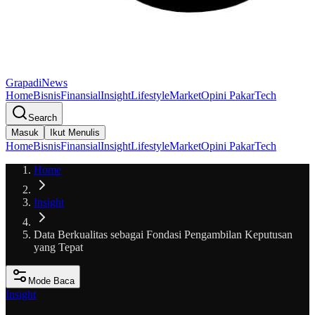
GrapadiNews
Home
Bisnis
Finansial
Insight
Lifestyle
Market
Opini Pakar
Tech
Search
Masuk
Ikut Menulis
Home
Bisnis
Finansial
Insight
Lifestyle
Market
Opini Pakar
Tech
Home
Insight
Data Berkualitas sebagai Fondasi Pengambilan Keputusan
yang Tepat
Mode Baca
Insight