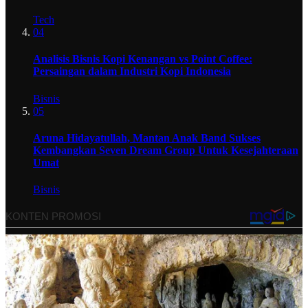
Tech
04
Analisis Bisnis Kopi Kenangan vs Point Coffee:
Persaingan dalam Industri Kopi Indonesia
Bisnis
05
Aruna Hidayatullah, Mantan Anak Band Sukses
Kembangkan Seven Dream Group Untuk Kesejahteraan
Umat
Bisnis