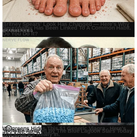
0
G
Ditulis oleh
Grapadi Think
Penulis setia GrapadiNews.
Komentar (
0
)
Tulis Komentar