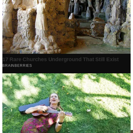
Berita Terpopuler
Surat Somasi Penyerobotan Tanah Terbaru 2024, Lengkap
Dengan Penjelasannya!
Tech
·
2 years ago