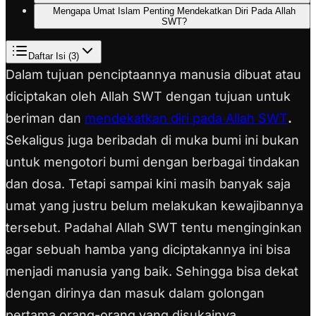
Mengapa Umat Islam Penting Mendekatkan Diri Pada Allah
SWT?
Daftar Isi (
3
)
Dalam tujuan penciptaannya manusia dibuat atau
diciptakan oleh Allah SWT dengan tujuan untuk
beriman dan
mendekatkan diri pada Allah SWT
.
Sekaligus juga beribadah di muka bumi ini bukan
untuk mengotori bumi dengan berbagai tindakan
dan dosa. Tetapi sampai kini masih banyak saja
umat yang justru belum melakukan kewajibannya
tersebut.
Padahal Allah SWT tentu menginginkan
agar sebuah hamba yang diciptakannya ini bisa
menjadi manusia yang baik. Sehingga bisa dekat
dengan dirinya dan masuk dalam golongan
pertama orang-orang yang disukainya.