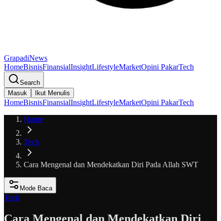
GrapadiNews
Home
Bisnis
Finansial
Insight
Lifestyle
Market
Opini Pakar
Tech
Search
Masuk
Ikut Menulis
Home
Bisnis
Finansial
Insight
Lifestyle
Market
Opini Pakar
Tech
Home
Tech
Cara Mengenal dan Mendekatkan Diri Pada Allah SWT
Mode Baca
Tech
Cara Mengenal dan Mendekatkan Diri