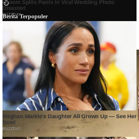
Berita Terpopuler
Surat Somasi Penyerobotan Tanah Terbaru 2024, Lengkap
Dengan Penjelasannya!
Tech
·
2 years ago