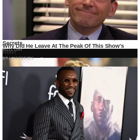
Ditulis oleh
Kontributor
Penyuka detail yang percaya bahwa setiap tulisan punya nyawa.
Bertugas merangkai ide menjadi cerita yang mengalir, memastikan
setiap titik dan koma berada di tempat yang tepat untuk kenyamanan
membacamu
Komentar (
0
)
Tulis Komentar
Belum ada komentar. Jadilah yang pertama!