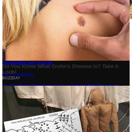
Stok BBM di Indonesia Hanya Tinggal 21 Hari, Apa
Dampaknya bagi Masyarakat?
Finansial
·
4 months ago
10 Makam Wali di Banten: Tempat Suci yang Memancarkan
Spiritualitas dan Sejarah
Tech
·
2 years ago
Analisis Bisnis Kopi Kenangan vs Point Coffee: Persaingan
dalam Industri Kopi Indonesia
Bisnis
·
1 year ago
Share: