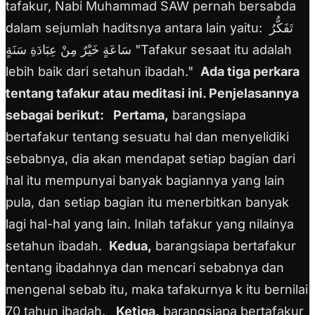
tafakur, Nabi Muhammad SAW pernah bersabda
dalam sejumlah haditsnya antara lain yaitu:
تَفَكُّرُ
سَاعَةٍ خَيْرٌ مِنْ عِبَادَةِ سَنَةٍ
"Tafakur sesaat itu adalah
lebih baik dari setahun ibadah."
Ada tiga perkara
tentang tafakur atau meditasi ini. Penjelasannya
sebagai berikut:
Pertama,
barangsiapa
bertafakur tentang sesuatu hal dan menyelidiki
sebabnya, dia akan mendapat setiap bagian dari
hal itu mempunyai banyak bagiannya yang lain
pula, dan setiap bagian itu menerbitkan banyak
lagi hal-hal yang lain. Inilah tafakur yang nilainya
setahun ibadah.
Kedua,
barangsiapa bertafakur
tentang ibadahnya dan mencari sebabnya dan
mengenal sebab itu, maka tafakurnya k itu bernilai
70 tahun ibadah.
Ketiga,
barangsiapa bertafakur