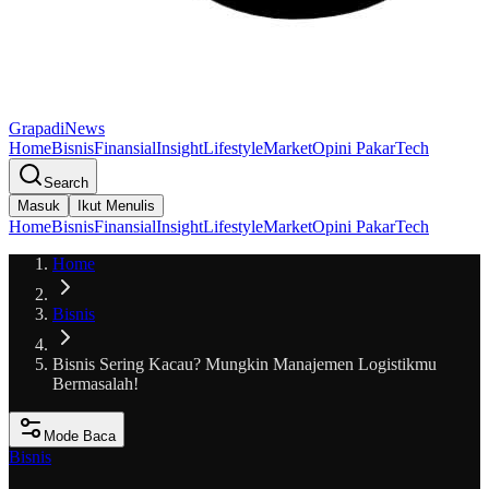
GrapadiNews
Home
Bisnis
Finansial
Insight
Lifestyle
Market
Opini Pakar
Tech
Search
Masuk
Ikut Menulis
Home
Bisnis
Finansial
Insight
Lifestyle
Market
Opini Pakar
Tech
Home
Bisnis
Bisnis Sering Kacau? Mungkin Manajemen Logistikmu
Bermasalah!
Mode Baca
Bisnis