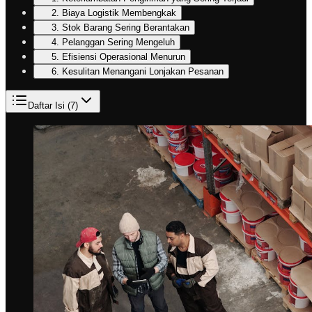
2. Biaya Logistik Membengkak
3. Stok Barang Sering Berantakan
4. Pelanggan Sering Mengeluh
5. Efisiensi Operasional Menurun
6. Kesulitan Menangani Lonjakan Pesanan
Daftar Isi (
7
)