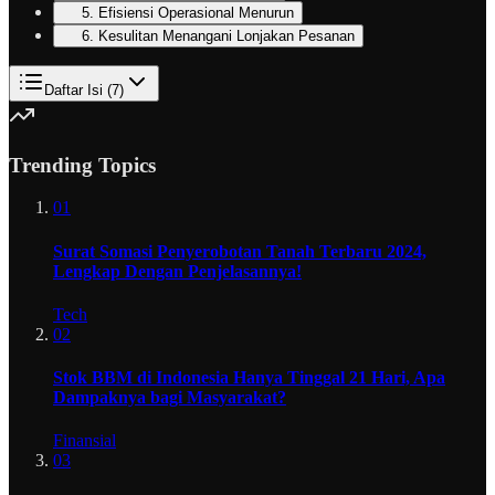
5. Efisiensi Operasional Menurun
6. Kesulitan Menangani Lonjakan Pesanan
Daftar Isi (
7
)
Trending Topics
01
Surat Somasi Penyerobotan Tanah Terbaru 2024,
Lengkap Dengan Penjelasannya!
Tech
02
Stok BBM di Indonesia Hanya Tinggal 21 Hari, Apa
Dampaknya bagi Masyarakat?
Finansial
03