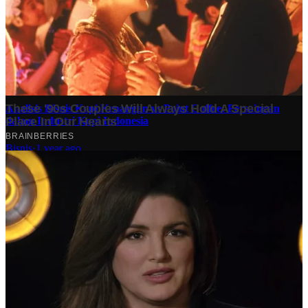
Finansial
·
5 months ago
10 Makam Wali di Banten: Tempat Suci yang Memancarkan
Spiritualitas dan Sejarah
Tech
·
2 years ago
Analisis Bisnis Kopi Kenangan vs Point Coffee: Persaingan
dalam Industri Kopi Indonesia
Bisnis
·
1 year ago
Share: