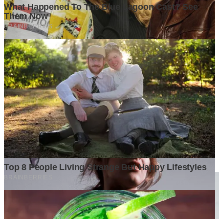
Ditulis oleh
Kontributor
Penyuka detail yang percaya bahwa setiap tulisan punya nyawa.
Bertugas merangkai ide menjadi cerita yang mengalir, memastikan
setiap titik dan koma berada di tempat yang tepat untuk kenyamanan
membacamu
Komentar (
0
)
Tulis Komentar
Belum ada komentar. Jadilah yang pertama!
Baca Juga