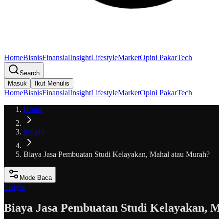
Home
Bisnis
Finansial
Insight
Lifestyle
Market
Opini Pakar
Tech
Search
Masuk
Ikut Menulis
Home
Bisnis
Finansial
Insight
Lifestyle
Market
Opini Pakar
Tech
Home
Insight
Biaya Jasa Pembuatan Studi Kelayakan, Mahal atau Murah?
Mode Baca
Insight
Biaya Jasa Pembuatan Studi Kelayakan, 