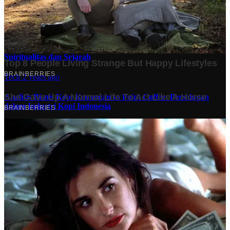
Dampaknya bagi Masyarakat?
Finansial
·
4 months ago
10 Makam Wali di Banten: Tempat Suci yang Memancarkan
Spiritualitas dan Sejarah
Tech
·
2 years ago
Analisis Bisnis Kopi Kenangan vs Point Coffee: Persaingan
dalam Industri Kopi Indonesia
Bisnis
·
1 year ago
Share: