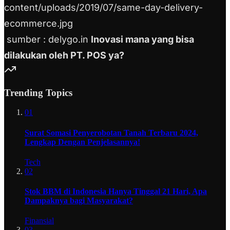
sumber : delygo.in
Inovasi mana yang bisa
dilakukan oleh PT. POS ya?
Trending Topics
01
Surat Somasi Penyerobotan Tanah Terbaru 2024,
Lengkap Dengan Penjelasannya!
Tech
02
Stok BBM di Indonesia Hanya Tinggal 21 Hari, Apa
Dampaknya bagi Masyarakat?
Finansial
03