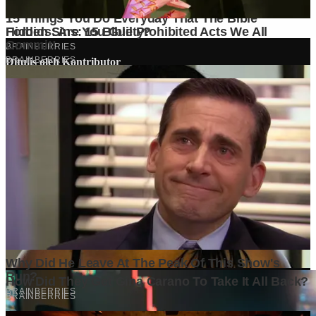
Ditulis oleh
Kontributor
Penyuka detail yang percaya bahwa setiap tulisan punya nyawa.
Bertugas merangkai ide menjadi cerita yang mengalir, memastikan
setiap titik dan koma berada di tempat yang tepat untuk kenyamanan
membacamu
Komentar (
0
)
Tulis Komentar
Belum ada komentar. Jadilah yang pertama!
Baca Juga