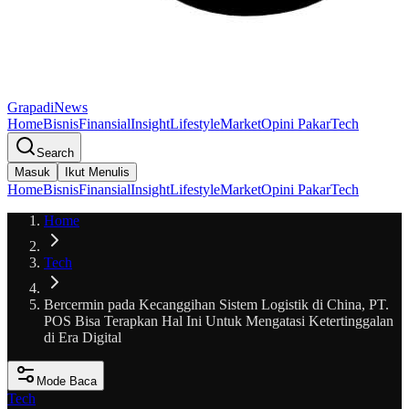
GrapadiNews
Home
Bisnis
Finansial
Insight
Lifestyle
Market
Opini Pakar
Tech
Search
Masuk
Ikut Menulis
Home
Bisnis
Finansial
Insight
Lifestyle
Market
Opini Pakar
Tech
Home
Tech
Bercermin pada Kecanggihan Sistem Logistik di China, PT.
POS Bisa Terapkan Hal Ini Untuk Mengatasi Ketertinggalan
di Era Digital
Mode Baca
Tech