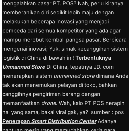
mengalahkan pasar PT. POS? Nah, perlu kiranya
memberanikan diri sedikit lebih maju dengan
melakukan beberapa inovasi yang menjadi
pembeda dari semua kompetitor yang ada agar
mampu merebut kembali pangsa pasar. Berbicara
mengenai inovasi; Yuk, simak kecanggihan sistem
logistik di China di bawah ini!
Terbentuknya
Unmanned Store
Di China, tepatnya JD. com
menerapkan sistem
unmanned store
dimana Anda
tak akan menemukan pelayan di toko, bahkan
canggihnya pengiriman barang dengan
memanfaatkan
drone.
Wah, kalo PT POS nerapin
hal yang sama, bakal viral gak, ya?
sumber : pos
Penerapan
Smart Distribution Center
Adanya
bantuan mesin yang memudahkan kerja para