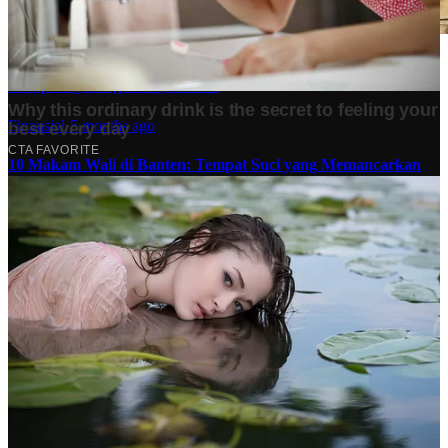
Stok BBM di Indonesia Hanya Tinggal 21 Hari, Apa
Dampaknya bagi Masyarakat?
Finansial
·
5 months ago
10 Makam Wali di Banten: Tempat Suci yang Memancarkan
Spiritualitas dan Sejarah
Tech
·
2 years ago
Analisis Bisnis Kopi Kenangan vs Point Coffee: Persaingan
dalam Industri Kopi Indonesia
Bisnis
·
1 year ago
Share: