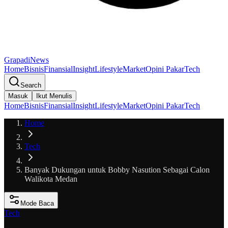
GrapadiNews
Home
Bisnis
Finansial
Insight
Lifestyle
Market
Opini Pakar
Tech
Search
Masuk
Ikut Menulis
Home
Bisnis
Finansial
Insight
Lifestyle
Market
Opini Pakar
Tech
Home
Tech
Banyak Dukungan untuk Bobby Nasution Sebagai Calon
Walikota Medan
Mode Baca
Tech