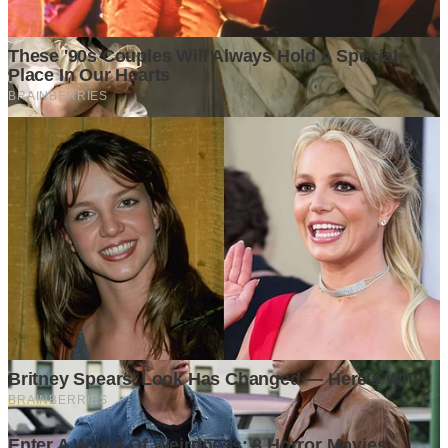
Ditulis oleh
Kontributor
Penyuka detail yang percaya bahwa setiap tulisan punya nyawa.
Bertugas merangkai ide menjadi cerita yang mengalir, memastikan
setiap titik dan koma berada di tempat yang tepat untuk kenyamanan
membacamu
Komentar (
0
)
Tulis Komentar
Belum ada komentar. Jadilah yang pertama!
Baca Juga