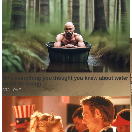
Berita Terpopuler
Surat Somasi Penyerobotan Tanah Terbaru 2024, Lengkap
Dengan Penjelasannya!
Tech
·
2 years ago