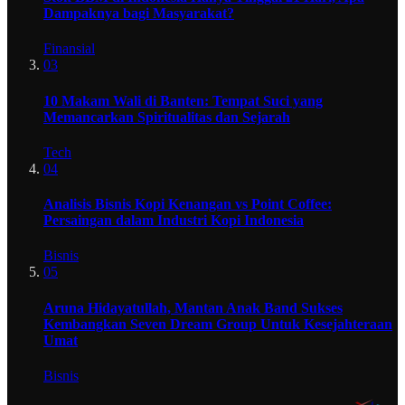
Dampaknya bagi Masyarakat?
Finansial
03
10 Makam Wali di Banten: Tempat Suci yang
Memancarkan Spiritualitas dan Sejarah
Tech
04
Analisis Bisnis Kopi Kenangan vs Point Coffee:
Persaingan dalam Industri Kopi Indonesia
Bisnis
05
Aruna Hidayatullah, Mantan Anak Band Sukses
Kembangkan Seven Dream Group Untuk Kesejahteraan
Umat
Bisnis