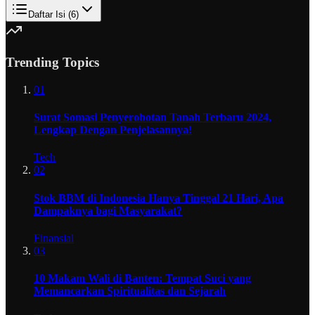
Daftar Isi (
6
)
Trending Topics
01
Surat Somasi Penyerobotan Tanah Terbaru 2024,
Lengkap Dengan Penjelasannya!
Tech
02
Stok BBM di Indonesia Hanya Tinggal 21 Hari, Apa
Dampaknya bagi Masyarakat?
Finansial
03
10 Makam Wali di Banten: Tempat Suci yang
Memancarkan Spiritualitas dan Sejarah