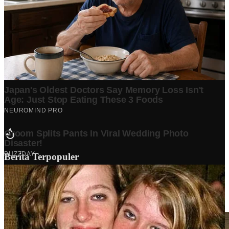
Berita Terpopuler
Surat Somasi Penyerobotan Tanah Terbaru 2024, Lengkap
Dengan Penjelasannya!
Tech
·
2 years ago