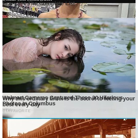
Penyuka detail yang percaya bahwa setiap tulisan punya nyawa.
Bertugas merangkai ide menjadi cerita yang mengalir, memastikan
setiap titik dan koma berada di tempat yang tepat untuk kenyamanan
membacamu
Komentar (
0
)
Tulis Komentar
Belum ada komentar. Jadilah yang pertama!
Baca Juga