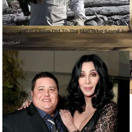
Stok BBM di Indonesia Hanya Tinggal 21 Hari, Apa
Dampaknya bagi Masyarakat?
Finansial
·
5 months ago