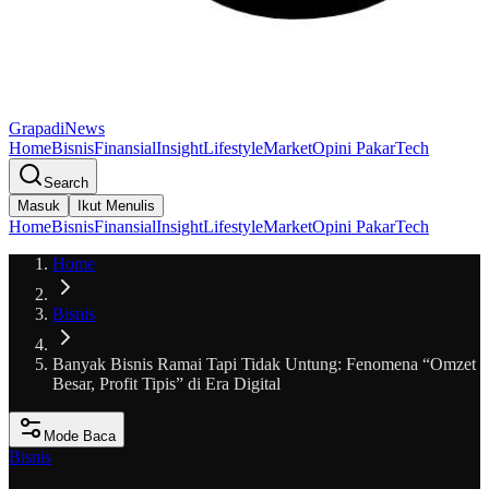
GrapadiNews
Home
Bisnis
Finansial
Insight
Lifestyle
Market
Opini Pakar
Tech
Search
Masuk
Ikut Menulis
Home
Bisnis
Finansial
Insight
Lifestyle
Market
Opini Pakar
Tech
Home
Bisnis
Banyak Bisnis Ramai Tapi Tidak Untung: Fenomena “Omzet
Besar, Profit Tipis” di Era Digital
Mode Baca
Bisnis