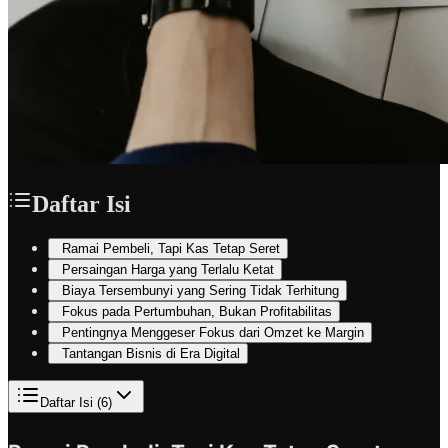
Daftar Isi
Ramai Pembeli, Tapi Kas Tetap Seret
Persaingan Harga yang Terlalu Ketat
Biaya Tersembunyi yang Sering Tidak Terhitung
Fokus pada Pertumbuhan, Bukan Profitabilitas
Pentingnya Menggeser Fokus dari Omzet ke Margin
Tantangan Bisnis di Era Digital
Daftar Isi (
6
)