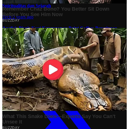
10 Makam Wali di Banten: Tempat Suci yang Memancarkan
Spiritualitas dan Sejarah
Tech
·
2 years ago
Analisis Bisnis Kopi Kenangan vs Point Coffee: Persaingan
dalam Industri Kopi Indonesia
Bisnis
·
1 year ago
Share: