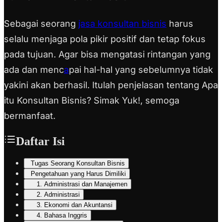
Sebagai seorang
jasa konsultan bisnis
harus
selalu menjaga pola pikir positif dan tetap fokus
pada tujuan. Agar bisa mengatasi rintangan yang
ada dan menc
a
pai hal-hal yang sebelumnya tidak
yakini akan berhasil. Itulah penjelasan tentang Apa
itu Konsultan Bisnis? Simak Yuk!, semoga
bermanfaat.
Daftar Isi
Tugas Seorang Konsultan Bisnis
Pengetahuan yang Harus Dimiliki
1. Administrasi dan Manajemen
2. Administrasi
3. Ekonomi dan Akuntansi
4. Bahasa Inggris