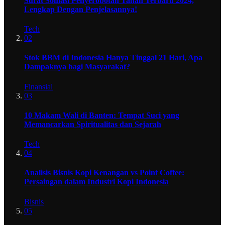
Surat Somasi Penyerobotan Tanah Terbaru 2024,
Lengkap Dengan Penjelasannya!
Tech
02
Stok BBM di Indonesia Hanya Tinggal 21 Hari, Apa
Dampaknya bagi Masyarakat?
Finansial
03
10 Makam Wali di Banten: Tempat Suci yang
Memancarkan Spiritualitas dan Sejarah
Tech
04
Analisis Bisnis Kopi Kenangan vs Point Coffee:
Persaingan dalam Industri Kopi Indonesia
Bisnis
05