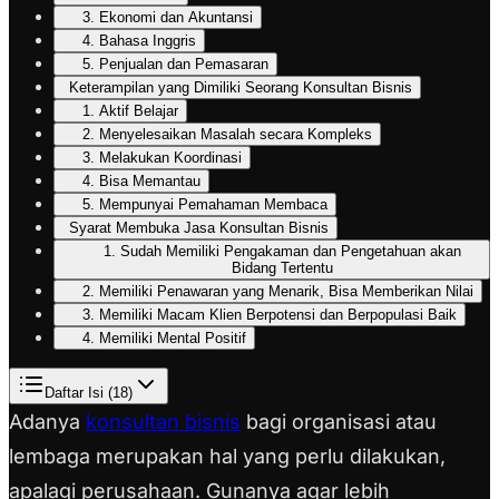
3. Ekonomi dan Akuntansi
4. Bahasa Inggris
5. Penjualan dan Pemasaran
Keterampilan yang Dimiliki Seorang Konsultan Bisnis
1. Aktif Belajar
2. Menyelesaikan Masalah secara Kompleks
3. Melakukan Koordinasi
4. Bisa Memantau
5. Mempunyai Pemahaman Membaca
Syarat Membuka Jasa Konsultan Bisnis
1. Sudah Memiliki Pengakaman dan Pengetahuan akan
Bidang Tertentu
2. Memiliki Penawaran yang Menarik, Bisa Memberikan Nilai
3. Memiliki Macam Klien Berpotensi dan Berpopulasi Baik
4. Memiliki Mental Positif
Daftar Isi (
18
)
Adanya
konsultan bisnis
bagi organisasi atau
lembaga merupakan hal yang perlu dilakukan,
apalagi perusahaan. Gunanya agar lebih