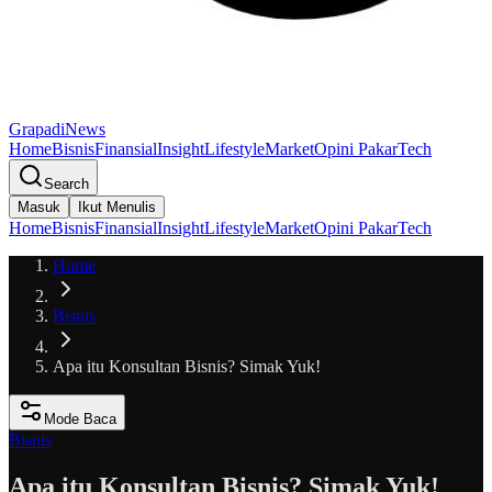
GrapadiNews
Home
Bisnis
Finansial
Insight
Lifestyle
Market
Opini Pakar
Tech
Search
Masuk
Ikut Menulis
Home
Bisnis
Finansial
Insight
Lifestyle
Market
Opini Pakar
Tech
Home
Bisnis
Apa itu Konsultan Bisnis? Simak Yuk!
Mode Baca
Bisnis
Apa itu Konsultan Bisnis? Simak Yuk!