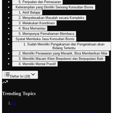
5. Penjualan dan Pemasaran
Keterampilan yang Dimiliki Seorang Konsultan Bisnis
1. Aktif Belajar
2. Menyelesaikan Masalah secara Kompleks
3. Melakukan Koordinasi
4. Bisa Memantau
5. Mempunyai Pemahaman Membaca
Syarat Membuka Jasa Konsultan Bisnis
1. Sudah Memiliki Pengakaman dan Pengetahuan akan
Bidang Tertentu
2. Memiliki Penawaran yang Menarik, Bisa Memberikan Nilai
3. Memiliki Macam Klien Berpotensi dan Berpopulasi Baik
4. Memiliki Mental Positif
Daftar Isi (
18
)
Trending Topics
01