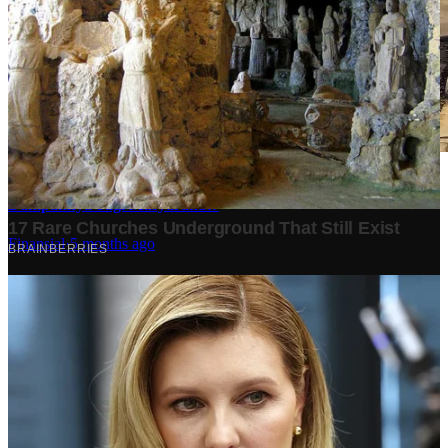
Stok BBM di Indonesia Hanya Tinggal 21 Hari, Apa
Dampaknya bagi Masyarakat?
Finansial
·
5 months ago
10 Makam Wali di Banten: Tempat Suci yang Memancarkan
Spiritualitas dan Sejarah
Tech
·
2 years ago
Analisis Bisnis Kopi Kenangan vs Point Coffee: Persaingan
dalam Industri Kopi Indonesia
Bisnis
·
1 year ago