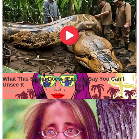
Ditulis oleh
Kontributor
Penyuka detail yang percaya bahwa setiap tulisan punya nyawa.
Bertugas merangkai ide menjadi cerita yang mengalir, memastikan
setiap titik dan koma berada di tempat yang tepat untuk kenyamanan
membacamu
Komentar (
0
)