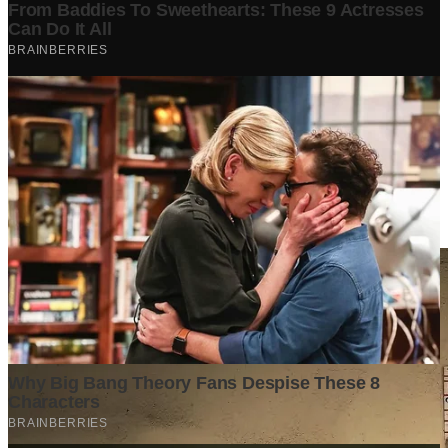
Berita Terpopuler
Surat Somasi Penyerobotan Tanah Terbaru 2024, Lengkap
Dengan Penjelasannya!
Tech
·
2 years ago