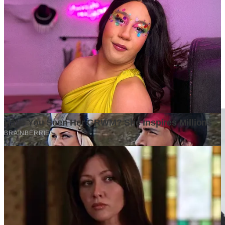
membacamu
Komentar (
0
)
Tulis Komentar
Belum ada komentar. Jadilah yang pertama!
Baca Juga