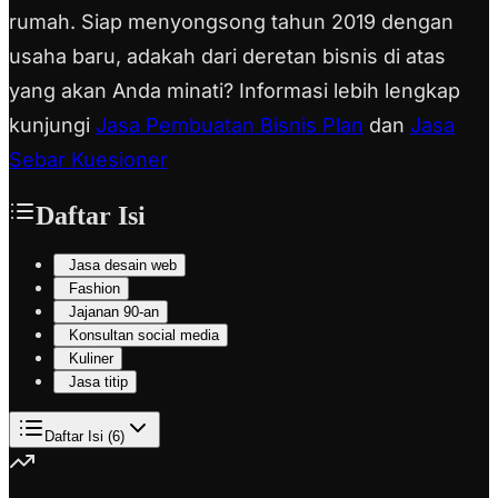
rumah. Siap menyongsong tahun 2019 dengan
usaha baru, adakah dari deretan bisnis di atas
yang akan Anda minati? Informasi lebih lengkap
kunjungi
Jasa Pembuatan Bisnis Plan
dan
Jasa
Sebar Kuesioner
Daftar Isi
Jasa desain web
Fashion
Jajanan 90-an
Konsultan social media
Kuliner
Jasa titip
Daftar Isi (
6
)