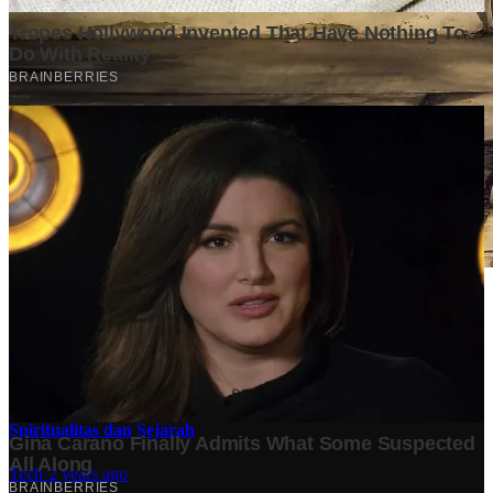
Stok BBM di Indonesia Hanya Tinggal 21 Hari, Apa
Dampaknya bagi Masyarakat?
Finansial
·
5 months ago
10 Makam Wali di Banten: Tempat Suci yang Memancarkan
Spiritualitas dan Sejarah
Tech
·
2 years ago