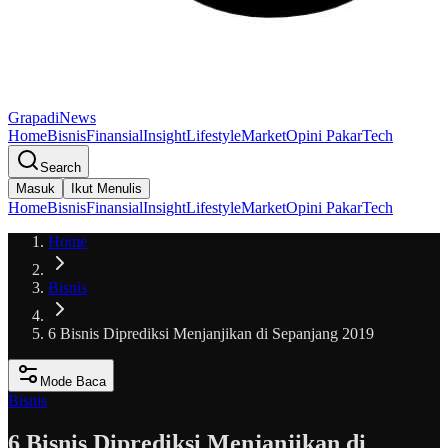
GrapadiNews
Home
Bisnis
Finansial
Insight
Lifestyle
Market
Opini Pakar
Tech
Search
Masuk
Ikut Menulis
Home
Bisnis
Finansial
Insight
Lifestyle
Market
Opini Pakar
Tech
Home
Bisnis
6 Bisnis Diprediksi Menjanjikan di Sepanjang 2019
Mode Baca
Bisnis
6 Bisnis Diprediksi Menjanjikan di