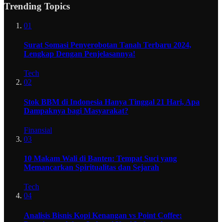
Trending Topics
01
Surat Somasi Penyerobotan Tanah Terbaru 2024,
Lengkap Dengan Penjelasannya!
Tech
02
Stok BBM di Indonesia Hanya Tinggal 21 Hari, Apa
Dampaknya bagi Masyarakat?
Finansial
03
10 Makam Wali di Banten: Tempat Suci yang
Memancarkan Spiritualitas dan Sejarah
Tech
04
Analisis Bisnis Kopi Kenangan vs Point Coffee: