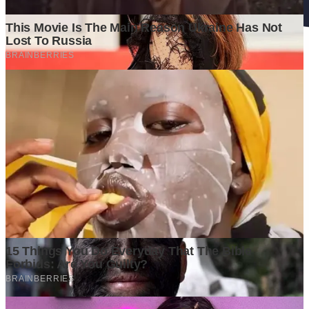
Ditulis oleh
Kontributor
Penyuka detail yang percaya bahwa setiap tulisan punya nyawa.
Bertugas merangkai ide menjadi cerita yang mengalir, memastikan
setiap titik dan koma berada di tempat yang tepat untuk kenyamanan