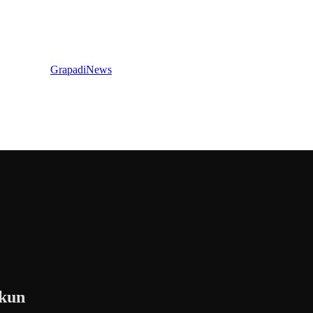
GrapadiNews
akun