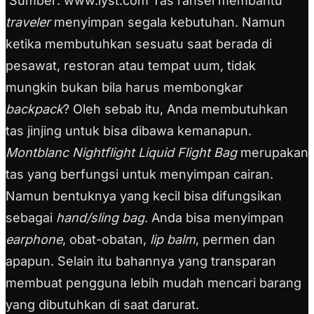
Sumber: www.lyst.com Tas ransel membantu
traveler
menyimpan segala kebutuhan. Namun
ketika membutuhkan sesuatu saat berada di
pesawat, restoran atau tempat uum, tidak
mungkin bukan bila harus membongkar
backpack
? Oleh sebab itu, Anda membutuhkan
tas jinjing untuk bisa dibawa kemanapun.
Montblanc Nightflight Liquid Flight Bag
merupakan
tas yang berfungsi untuk menyimpan cairan.
Namun bentuknya yang kecil bisa difungsikan
sebagai
hand/sling bag
. Anda bisa menyimpan
earphone
, obat-obatan,
lip balm
, permen dan
apapun. Selain itu bahannya yang transparan
membuat pengguna lebih mudah mencari barang
yang dibutuhkan di saat darurat.