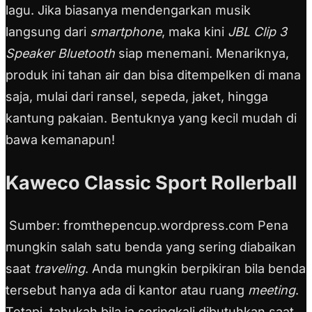
lagu. Jika biasanya mendengarkan musik
langsung dari
smartphone
, maka kini
JBL Clip 3
Speaker Bluetooth
siap menemani. Menariknya,
produk ini tahan air dan bisa ditempelken di mana
saja, mulai dari ransel, sepeda, jaket, hingga
kantung pakaian. Bentuknya yang kecil mudah di
bawa kemanapun!
Kaweco Classic Sport Rollerball
Sumber: fromthepencup.wordpress.com Pena
mungkin salah satu benda yang sering diabaikan
saat
traveling
. Anda mungkin berpikiran bila benda
tersebut hanya ada di kantor atau ruang
meeting
.
Tetapi, tahukah bila ia seringkali dibutuhkan saat