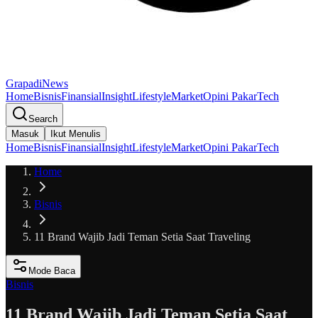
GrapadiNews
Home
Bisnis
Finansial
Insight
Lifestyle
Market
Opini Pakar
Tech
Search
Masuk
Ikut Menulis
Home
Bisnis
Finansial
Insight
Lifestyle
Market
Opini Pakar
Tech
Home
Bisnis
11 Brand Wajib Jadi Teman Setia Saat Traveling
Mode Baca
Bisnis
11 Brand Wajib Jadi Teman Setia Saat