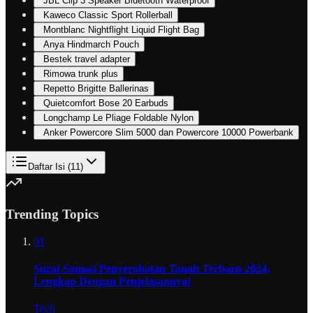
JBL Clip 3 Speaker Bluetooth Waterproof
Kaweco Classic Sport Rollerball
Montblanc Nightflight Liquid Flight Bag
Anya Hindmarch Pouch
Bestek travel adapter
Rimowa trunk plus
Repetto Brigitte Ballerinas
Quietcomfort Bose 20 Earbuds
Longchamp Le Pliage Foldable Nylon
Anker Powercore Slim 5000 dan Powercore 10000 Powerbank
Daftar Isi (
11
)
Trending Topics
01
Surat Somasi Penyerobotan Tanah Terbaru 2024,
Lengkap Dengan Penjelasannya!
Tech