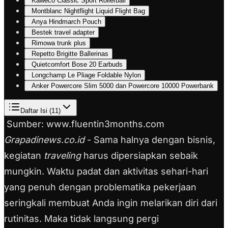
Kaweco Classic Sport Rollerball
Montblanc Nightflight Liquid Flight Bag
Anya Hindmarch Pouch
Bestek travel adapter
Rimowa trunk plus
Repetto Brigitte Ballerinas
Quietcomfort Bose 20 Earbuds
Longchamp Le Pliage Foldable Nylon
Anker Powercore Slim 5000 dan Powercore 10000 Powerbank
Daftar Isi (
11
)
Sumber: www.fluentin3months.com
Grapadinews.co.id
- Sama halnya dengan bisnis,
kegiatan
traveling
harus dipersiapkan sebaik
mungkin. Waktu padat dan aktivitas sehari-hari
yang penuh dengan problematika pekerjaan
seringkali membuat Anda ingin melarikan diri dari
rutinitas. Maka tidak langsung pergi