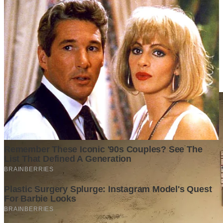
Berita Terpopuler
Surat Somasi Penyerobotan Tanah Terbaru 2024, Lengkap
Dengan Penjelasannya!
Tech
·
2 years ago