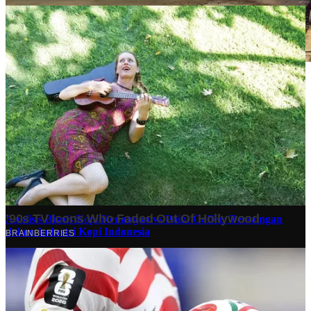
Stok BBM di Indonesia Hanya Tinggal 21 Hari, Apa
Dampaknya bagi Masyarakat?
Finansial
·
5 months ago
10 Makam Wali di Banten: Tempat Suci yang Memancarkan
Spiritualitas dan Sejarah
Tech
·
2 years ago
Analisis Bisnis Kopi Kenangan vs Point Coffee: Persaingan
dalam Industri Kopi Indonesia
Bisnis
·
1 year ago
Share: