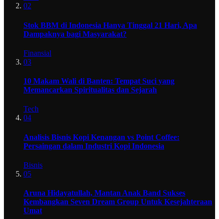
02
Stok BBM di Indonesia Hanya Tinggal 21 Hari, Apa
Dampaknya bagi Masyarakat?
Finansial
03
10 Makam Wali di Banten: Tempat Suci yang
Memancarkan Spiritualitas dan Sejarah
Tech
04
Analisis Bisnis Kopi Kenangan vs Point Coffee:
Persaingan dalam Industri Kopi Indonesia
Bisnis
05
Aruna Hidayatullah, Mantan Anak Band Sukses
Kembangkan Seven Dream Group Untuk Kesejahteraan
Umat